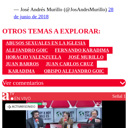
— José Andrés Murillo (@JosAndrsMurillo)
28
de junio de 2018
OTROS TEMAS A EXPLORAR:
ABUSOS SEXUALES EN LA IGLESIA
ALEJANDRO GOIC
FERNANDO KARADIMA
HORACIO VALENZUELA
JOSÉ MURILLO
JUAN BARROS
JUAN CARLOS CRUZ
KARADIMA
OBISPO ALEJANDRO GOIC
Ver comentarios
Señal 1
EN VIVO
Los comentarios son moderados para garantizar un
diálogo respetuoso.
Nombre