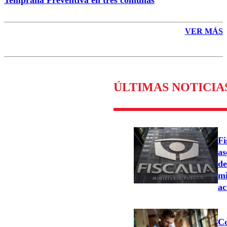
VER MÁS
ÚLTIMAS NOTICIA
Fi
as
de
mi
ac
Co