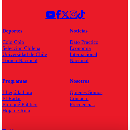
Deportes
Noticias
Colo Colo
Dato Practico
Seleccion Chilena
Economía
Universidad de Chile
Internacional
Torneo Nacional
Nacional
Programas
Nosotros
LLegó la hora
Quienes Somos
El Radar
Contacto
Enfoqué Público
Frecuencias
Hoja de Ruta