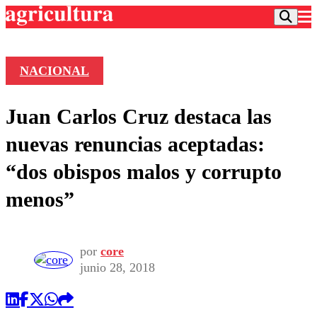
NACIONAL
Podcast
Juan Carlos Cruz destaca las
Frecuencias
Agricultura TV
nuevas renuncias aceptadas:
Deportes
“dos obispos malos y corrupto
Entretención
Colo Colo
Noticias
menos”
Motor
Vida Social
Otros Deportes
Dato Practico
Publicaciones en medios
Seleccion Chilena
Economía
Opinión
Torneo Internacional
Internacional
por
core
Programas
junio 28, 2018
Torneo Nacional
Nacional
Comercial
Universidad Católica
Política
Universidad de Chile
Sustentabilidad