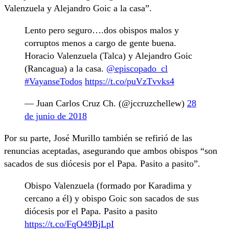
Valenzuela y Alejandro Goic a la casa”.
Lento pero seguro….dos obispos malos y
corruptos menos a cargo de gente buena.
Horacio Valenzuela (Talca) y Alejandro Goic
(Rancagua) a la casa.
@episcopado_cl
#VayanseTodos
https://t.co/puVzTvvks4
— Juan Carlos Cruz Ch. (@jccruzchellew)
28
de junio de 2018
Por su parte, José Murillo también se refirió de las
renuncias aceptadas, asegurando que ambos obispos “son
sacados de sus diócesis por el Papa. Pasito a pasito”.
Obispo Valenzuela (formado por Karadima y
cercano a él) y obispo Goic son sacados de sus
diócesis por el Papa. Pasito a pasito
https://t.co/FqO49BjLpI