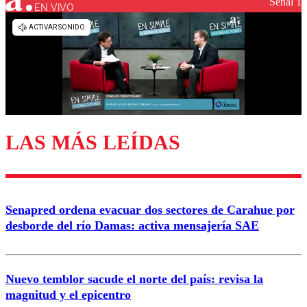
Señal 1
EN VIVO
Los comentarios son moderados para garantizar un
diálogo respetuoso.
Nombre
Correo
LAS MÁS LEÍDAS
Enviar comentario
Senapred ordena evacuar dos sectores de Carahue por
desborde del río Damas: activa mensajería SAE
Nuevo temblor sacude el norte del país: revisa la
magnitud y el epicentro