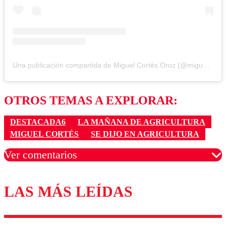
Una publicación compartida de Miguel Cortés Oroz (@miguelcontraduchenne)
OTROS TEMAS A EXPLORAR:
DESTACADA6
LA MAÑANA DE AGRICULTURA
MIGUEL CORTÉS
SE DIJO EN AGRICULTURA
Ver comentarios
LAS MÁS LEÍDAS
Los comentarios son moderados para garantizar un
diálogo respetuoso.
Nombre