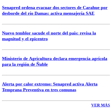
Senapred ordena evacuar dos sectores de Carahue por
Correo
desborde del río Damas: activa mensajería SAE
Nuevo temblor sacude el norte del país: revisa la
magnitud y el epicentro
Enviar comentario
Ministerio de Agricultura declara emergencia agrícola
para la región de Ñuble
Alerta por calor extremo: Senapred activa Alerta
Temprana Preventiva en tres comunas
VER MÁS