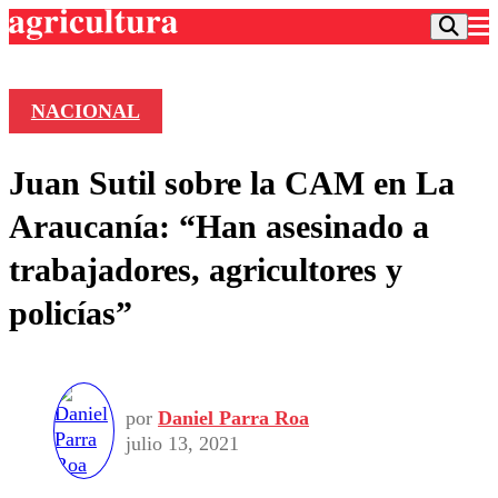
NACIONAL
Podcast
Juan Sutil sobre la CAM en La
Frecuencias
Agricultura TV
Araucanía: “Han asesinado a
Deportes
trabajadores, agricultores y
Entretención
Colo Colo
Noticias
policías”
Motor
Vida Social
Otros Deportes
Dato Practico
Publicaciones en medios
Seleccion Chilena
Economía
Opinión
Torneo Internacional
Internacional
Programas
por
Daniel Parra Roa
Torneo Nacional
Nacional
Comercial
julio 13, 2021
Universidad Católica
Política
Universidad de Chile
Sustentabilidad