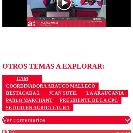
OTROS TEMAS A EXPLORAR:
CAM
COORDINADORA ARAUCO MALLECO
DESTACADA 2
JUAN SUTIL
LA ARAUCANÍA
PABLO MARCHANT
PRESIDENTE DE LA CPC
SE DIJO EN AGRICULTURA
Ver comentarios