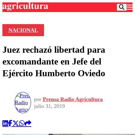
NACIONAL
Podcast
Juez rechazó libertad para
Frecuencias
Agricultura TV
excomandante en Jefe del
Deportes
Ejército Humberto Oviedo
Entretención
Colo Colo
Noticias
Motor
Vida Social
Otros Deportes
Dato Practico
Publicaciones en medios
por
Prensa Radio Agricultura
Seleccion Chilena
Economía
Opinión
julio 31, 2019
Torneo Internacional
Internacional
Programas
Torneo Nacional
Nacional
Comercial
Universidad Católica
Política
Universidad de Chile
Sustentabilidad