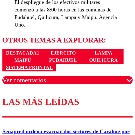
El despliegue de los efectivos militares
comenzó a las 8:00 horas en las comunas de
Pudahuel, Quilicura, Lampa y Maipú. Agencia
Uno.
OTROS TEMAS A EXPLORAR:
DESTACADA1
EJERCITO
LAMPA
MAIPÚ
PUDAHUEL
QUILICURA
SISTEMA FRONTAL
Ver comentarios
LAS MÁS LEÍDAS
Los comentarios son moderados para garantizar un
diálogo respetuoso.
Nombre
Senapred ordena evacuar dos sectores de Carahue por
Correo