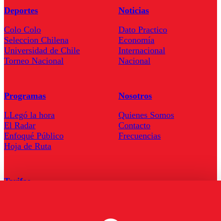
Deportes
Noticias
Colo Colo
Dato Practico
Seleccion Chilena
Economía
Universidad de Chile
Internacional
Torneo Nacional
Nacional
Programas
Nosotros
LLegó la hora
Quienes Somos
El Radar
Contacto
Enfoqué Público
Frecuencias
Hoja de Ruta
Tarifas
Comercial
Tarifas Servel Radio