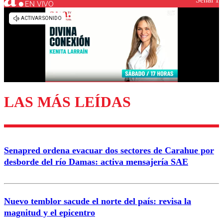
EN VIVO
Los comentarios son moderados para garantizar un
diálogo respetuoso.
Nombre
Correo
LAS MÁS LEÍDAS
Enviar comentario
Senapred ordena evacuar dos sectores de Carahue por
desborde del río Damas: activa mensajería SAE
Nuevo temblor sacude el norte del país: revisa la
magnitud y el epicentro