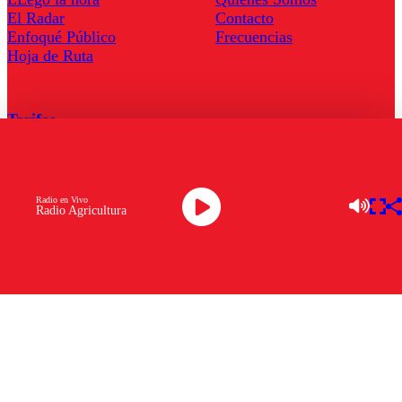
El Radar
Contacto
Enfoqué Público
Frecuencias
Hoja de Ruta
Tarifas
Comercial
Tarifas Servel Radio
Radio en Vivo
Radio Agricultura
Radio en Vivo
TV en Vivo
Descarga la APP