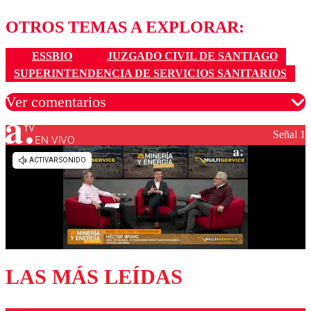
OTROS TEMAS A EXPLORAR:
ESSBIO
JUZGADO CIVIL DE SANTIAGO
SUPERINTENDENCIA DE SERVICIOS SANITARIOS
Ver comentarios
Señal 1
EN VIVO
Los comentarios son moderados para garantizar un
diálogo respetuoso.
Nombre
Correo
LAS MÁS LEÍDAS