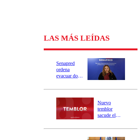
LAS MÁS LEÍDAS
Senapred
ordena
evacuar dos
sectores de
Carahue por
desborde del
río Damas:
Nuevo
activa
temblor
mensajería
sacude el
SAE
norte del país:
revisa la
magnitud y el