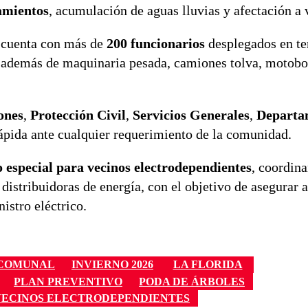
amientos
, acumulación de aguas lluvias y afectación a 
o cuenta con más de
200 funcionarios
desplegados en te
 además de maquinaria pesada, camiones tolva, motob
ones
,
Protección Civil
,
Servicios Generales
,
Departa
rápida ante cualquier requerimiento de la comunidad.
o especial para vecinos electrodependientes
, coordin
distribuidoras de energía, con el objetivo de asegurar 
nistro eléctrico.
 COMUNAL
INVIERNO 2026
LA FLORIDA
PLAN PREVENTIVO
PODA DE ÁRBOLES
VECINOS ELECTRODEPENDIENTES