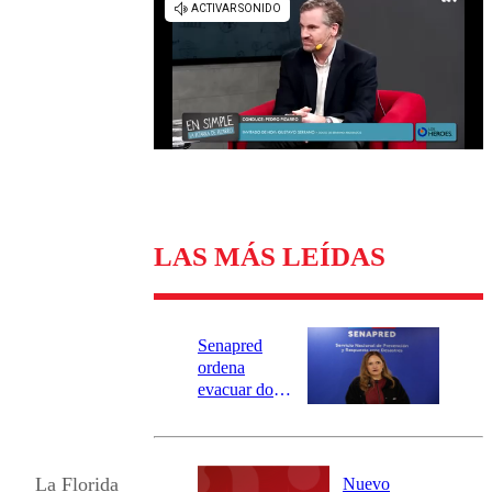
Universidad Católica
Política
Universidad de Chile
Sustentabilidad
LAS MÁS LEÍDAS
Senapred
ordena
evacuar dos
sectores de
Carahue por
desborde del
río Damas:
La Florida
Nuevo