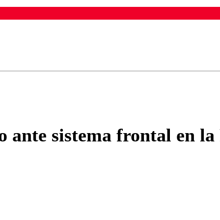
ados para garantizar un diálogo respetuoso.
Correo
Enviar c
 ante sistema frontal en la