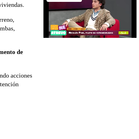
viviendas.
rreno,
ombas,
mento de
ando acciones
atención