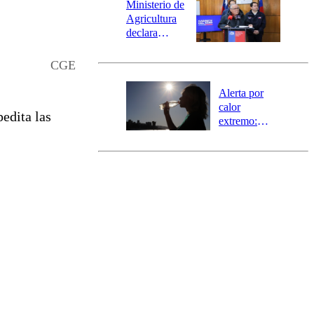
epicentro
Ministerio de
Agricultura
declara
emergencia
agrícola para
CGE
la región de
Ñuble
Alerta por
calor
edita las
extremo:
Senapred
activa Alerta
Temprana
Preventiva en
tres comunas