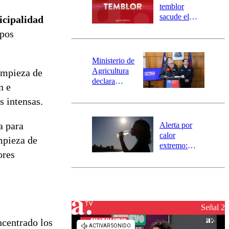
activa
temblor
mensajería
sacude el
cipalidad
SAE
norte del país:
ipos
revisa la
magnitud y el
epicentro
Ministerio de
Agricultura
impieza de
declara
n e
emergencia
s intensas.
agrícola para
la región de
Ñuble
a para
Alerta por
calor
impieza de
extremo:
ores
Senapred
activa Alerta
Temprana
Preventiva en
tres comunas
Señal 2
centrado los