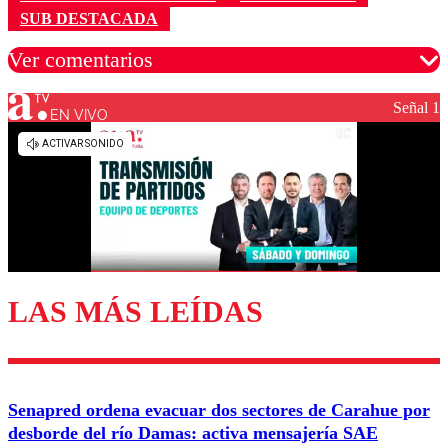
SUB DESTACADA
Ver comentarios
Señal 1
EN VIVO
Los comentarios son moderados para garantizar un
diálogo respetuoso.
Nombre
Correo
LAS MÁS LEÍDAS
Enviar comentario
Senapred ordena evacuar dos sectores de Carahue por
desborde del río Damas: activa mensajería SAE