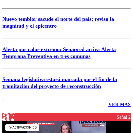
Nuevo temblor sacude el norte del país: revisa la
magnitud y el epicentro
Alerta por calor extremo: Senapred activa Alerta
Temprana Preventiva en tres comunas
Semana legislativa estará marcada por el fin de la
tramitación del proyecto de reconstrucción
VER MÁS
Señal 2