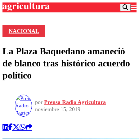
NACIONAL
Podcast
La Plaza Baquedano amaneció
Frecuencias
Agricultura TV
de blanco tras histórico acuerdo
Deportes
político
Entretención
Colo Colo
Noticias
Motor
Vida Social
Otros Deportes
Dato Practico
Publicaciones en medios
por
Prensa Radio Agricultura
Seleccion Chilena
Economía
Opinión
noviembre 15, 2019
Torneo Internacional
Internacional
Programas
Torneo Nacional
Nacional
Comercial
Universidad Católica
Política
Universidad de Chile
Sustentabilidad