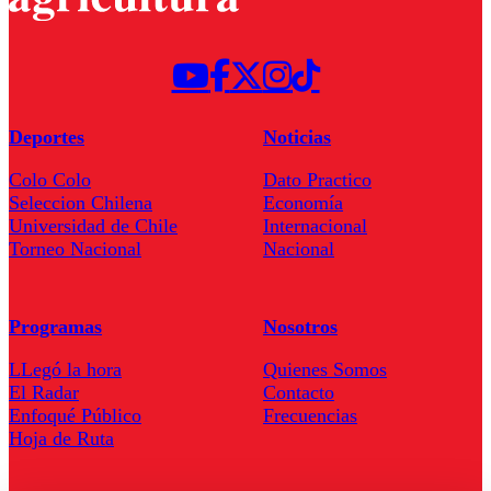
Deportes
Noticias
Colo Colo
Dato Practico
Seleccion Chilena
Economía
Universidad de Chile
Internacional
Torneo Nacional
Nacional
Programas
Nosotros
LLegó la hora
Quienes Somos
El Radar
Contacto
Enfoqué Público
Frecuencias
Hoja de Ruta