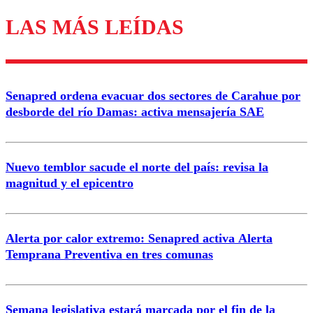
LAS MÁS LEÍDAS
Los comentarios son moderados para garantizar un
diálogo respetuoso.
Nombre
Senapred ordena evacuar dos sectores de Carahue por
Correo
desborde del río Damas: activa mensajería SAE
Nuevo temblor sacude el norte del país: revisa la
magnitud y el epicentro
Enviar comentario
Alerta por calor extremo: Senapred activa Alerta
Temprana Preventiva en tres comunas
Semana legislativa estará marcada por el fin de la