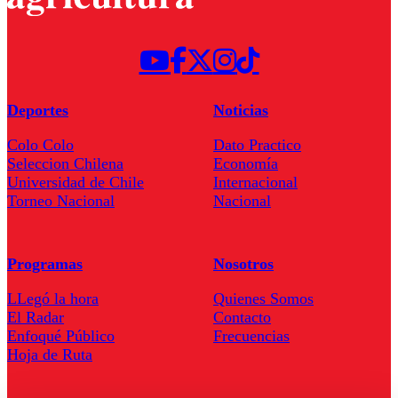
Deportes
Noticias
Colo Colo
Dato Practico
Seleccion Chilena
Economía
Universidad de Chile
Internacional
Torneo Nacional
Nacional
Programas
Nosotros
LLegó la hora
Quienes Somos
El Radar
Contacto
Enfoqué Público
Frecuencias
Hoja de Ruta