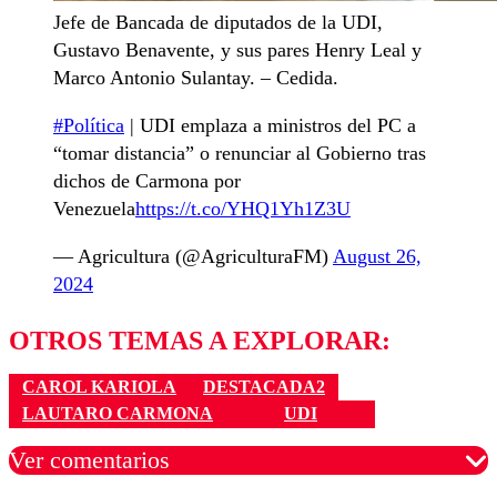
Jefe de Bancada de diputados de la UDI,
Gustavo Benavente, y sus pares Henry Leal y
Marco Antonio Sulantay. – Cedida.
#Política
| UDI emplaza a ministros del PC a
“tomar distancia” o renunciar al Gobierno tras
dichos de Carmona por
Venezuela
https://t.co/YHQ1Yh1Z3U
— Agricultura (@AgriculturaFM)
August 26,
2024
OTROS TEMAS A EXPLORAR:
CAROL KARIOLA
DESTACADA2
LAUTARO CARMONA
UDI
Ver comentarios