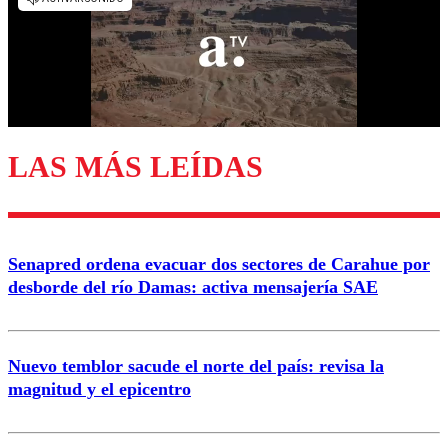
Nombre
Correo
LAS MÁS LEÍDAS
Enviar comentario
Senapred ordena evacuar dos sectores de Carahue por
desborde del río Damas: activa mensajería SAE
Nuevo temblor sacude el norte del país: revisa la
magnitud y el epicentro