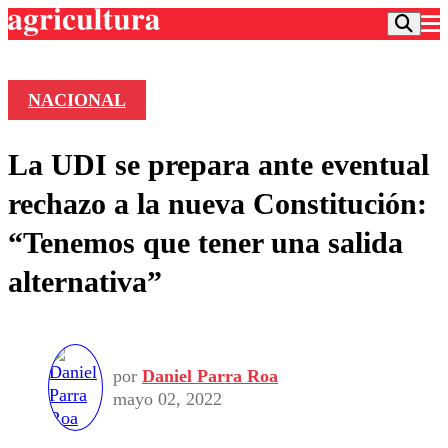
NACIONAL
Podcast
La UDI se prepara ante eventual
Frecuencias
Agricultura TV
rechazo a la nueva Constitución:
Deportes
“Tenemos que tener una salida
Entretención
Colo Colo
Noticias
alternativa”
Motor
Vida Social
Otros Deportes
Dato Practico
Publicaciones en medios
Seleccion Chilena
Economía
Opinión
Torneo Internacional
Internacional
Programas
por
Daniel Parra Roa
Torneo Nacional
Nacional
Comercial
mayo 02, 2022
Universidad Católica
Política
Universidad de Chile
Sustentabilidad