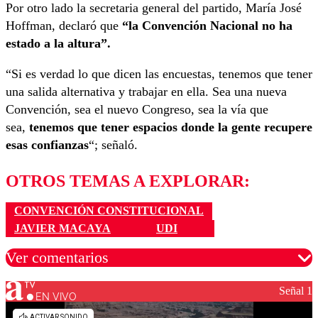
Por otro lado la secretaria general del partido, María José
Hoffman, declaró que
“la Convención Nacional no ha
estado a la altura”.
“Si es verdad lo que dicen las encuestas, tenemos que tener
una salida alternativa y trabajar en ella. Sea una nueva
Convención, sea el nuevo Congreso, sea la vía que
sea,
tenemos que tener espacios donde la gente recupere
esas confianzas
“; señaló.
OTROS TEMAS A EXPLORAR:
CONVENCIÓN CONSTITUCIONAL
JAVIER MACAYA
UDI
Ver comentarios
Señal 1
EN VIVO
Los comentarios son moderados para garantizar un
diálogo respetuoso.