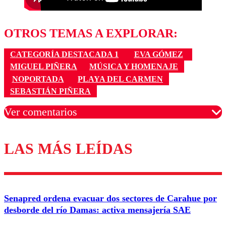
OTROS TEMAS A EXPLORAR:
CATEGORÍA DESTACADA 1
EVA GÓMEZ
MIGUEL PIÑERA
MÚSICA Y HOMENAJE
NOPORTADA
PLAYA DEL CARMEN
SEBASTIÁN PIÑERA
Ver comentarios
LAS MÁS LEÍDAS
Los comentarios son moderados para garantizar un
diálogo respetuoso.
Nombre
Senapred ordena evacuar dos sectores de Carahue por
Correo
desborde del río Damas: activa mensajería SAE