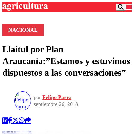
NACIONAL
Podcast
Llaitul por Plan
Frecuencias
Agricultura TV
Araucanía:”Estamos y estuvimos
Deportes
dispuestos a las conversaciones”
Entretención
Colo Colo
Noticias
Motor
Vida Social
Otros Deportes
Dato Practico
Publicaciones en medios
por
Felipe Parra
Seleccion Chilena
Economía
Opinión
septiembre 26, 2018
Torneo Internacional
Internacional
Programas
Torneo Nacional
Nacional
Comercial
Universidad Católica
Política
Universidad de Chile
Sustentabilidad