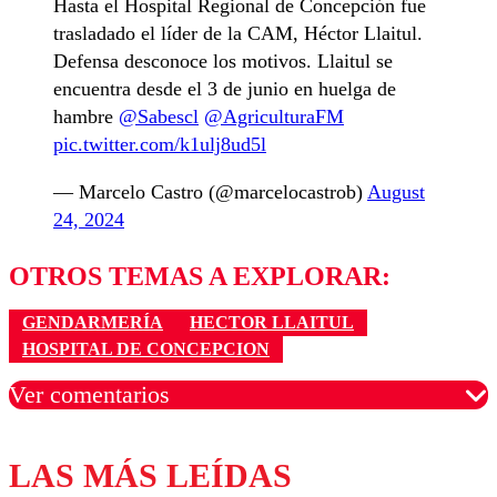
Hasta el Hospital Regional de Concepción fue
trasladado el líder de la CAM, Héctor Llaitul.
Defensa desconoce los motivos. Llaitul se
encuentra desde el 3 de junio en huelga de
hambre
@Sabescl
@AgriculturaFM
pic.twitter.com/k1ulj8ud5l
— Marcelo Castro (@marcelocastrob)
August
24, 2024
OTROS TEMAS A EXPLORAR:
GENDARMERÍA
HECTOR LLAITUL
HOSPITAL DE CONCEPCION
Ver comentarios
LAS MÁS LEÍDAS
Los comentarios son moderados para garantizar un
diálogo respetuoso.