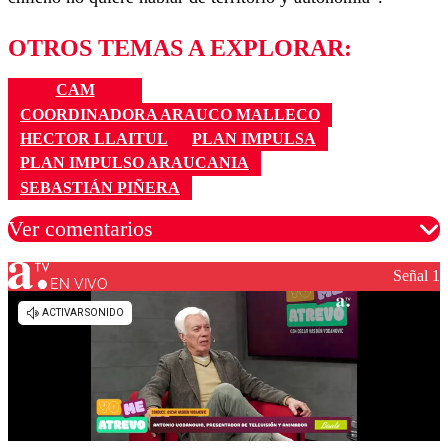
OTROS TEMAS A EXPLORAR:
CAM
COORDINADORA ARAUCO MALLECO
HECTOR LLAITUL
PLAN IMPULSA
PLAN IMPULSO ARAUCANIA
SEBASTIÁN PIÑERA
Ver comentarios
Señal 1
EN VIVO
Los comentarios son moderados para garantizar un
diálogo respetuoso.
Nombre
Correo