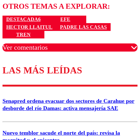
OTROS TEMAS A EXPLORAR:
DESTACADA6
EFE
HECTOR LLAITUL
PADRE LAS CASAS
TREN
Ver comentarios
LAS MÁS LEÍDAS
Los comentarios son moderados para garantizar un
diálogo respetuoso.
Nombre
Senapred ordena evacuar dos sectores de Carahue por
Correo
desborde del río Damas: activa mensajería SAE
Nuevo temblor sacude el norte del país: revisa la
magnitud y el epicentro