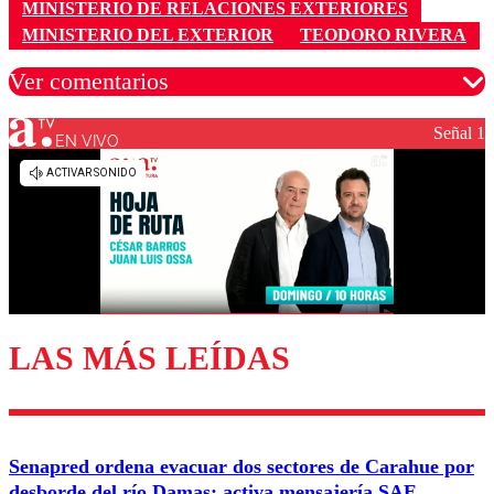
MINISTERIO DE RELACIONES EXTERIORES
MINISTERIO DEL EXTERIOR
TEODORO RIVERA
Ver comentarios
Señal 1
EN VIVO
Los comentarios son moderados para garantizar un
diálogo respetuoso.
Nombre
Correo
LAS MÁS LEÍDAS
Enviar comentario
Senapred ordena evacuar dos sectores de Carahue por
desborde del río Damas: activa mensajería SAE