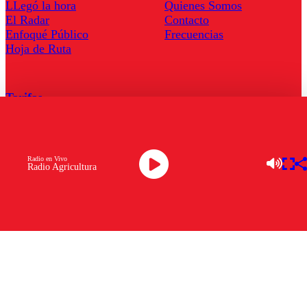
LLegó la hora
Quienes Somos
El Radar
Contacto
Enfoqué Público
Frecuencias
Hoja de Ruta
Tarifas
Comercial
Tarifas Servel Radio
Radio en Vivo
Radio Agricultura
Radio en Vivo
TV en Vivo
Descarga la APP