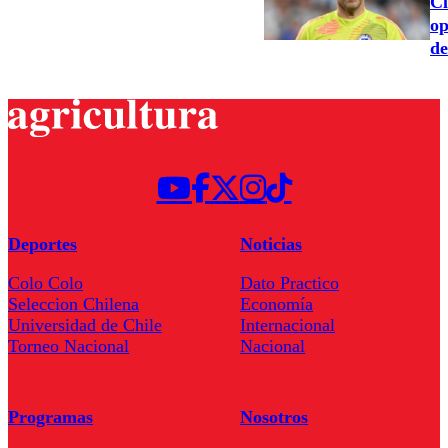
Cl
op
de
Deportes
Noticias
Colo Colo
Dato Practico
Seleccion Chilena
Economía
Universidad de Chile
Internacional
Torneo Nacional
Nacional
Programas
Nosotros