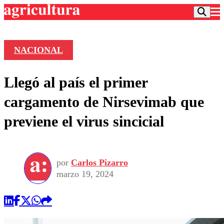
NACIONAL
Podcast
Llegó al país el primer
Frecuencias
Agricultura TV
cargamento de Nirsevimab que
Deportes
previene el virus sincicial
Entretención
Colo Colo
Noticias
Motor
Vida Social
Otros Deportes
Dato Practico
Publicaciones en medios
por
Carlos Pizarro
Seleccion Chilena
Economía
Opinión
marzo 19, 2024
Torneo Internacional
Internacional
Programas
Torneo Nacional
Nacional
Comercial
Universidad Católica
Política
Universidad de Chile
Sustentabilidad