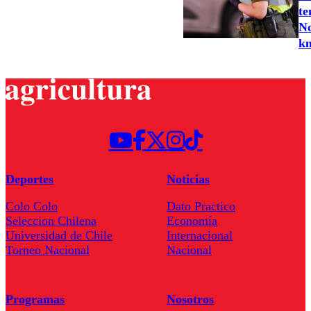
te
No
k
Deportes
Noticias
Colo Colo
Dato Practico
Seleccion Chilena
Economía
Universidad de Chile
Internacional
Torneo Nacional
Nacional
Programas
Nosotros