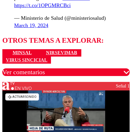
https://t.co/1OPGMRCBci
— Ministerio de Salud (@ministeriosalud)
March 19, 2024
OTROS TEMAS A EXPLORAR:
MINSAL
NIRSEVIMAB
VIRUS SINCICIAL
Ver comentarios
Señal 1
EN VIVO
Los comentarios son moderados para garantizar un
diálogo respetuoso.
Nombre
Correo