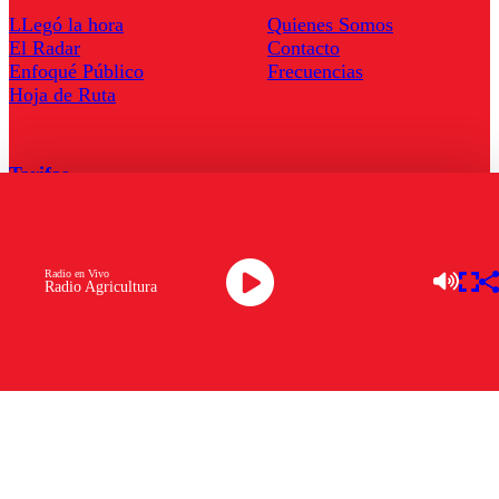
LLegó la hora
Quienes Somos
El Radar
Contacto
Enfoqué Público
Frecuencias
Hoja de Ruta
Tarifas
Comercial
Tarifas Servel Radio
Radio en Vivo
Radio Agricultura
Radio en Vivo
TV en Vivo
Descarga la APP