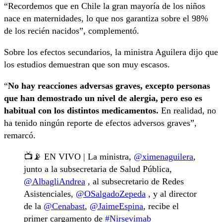
“Recordemos que en Chile la gran mayoría de los niños
nace en maternidades, lo que nos garantiza sobre el 98%
de los recién nacidos”, complementó.
Sobre los efectos secundarios, la ministra Aguilera dijo que
los estudios demuestran que son muy escasos.
“
No hay reacciones adversas graves, excepto personas
que han demostrado un nivel de alergia, pero eso es
habitual con los distintos medicamentos.
En realidad, no
ha tenido ningún reporte de efectos adversos graves”,
remarcó.
📺📡 EN VIVO | La ministra,
@ximenaguilera
,
junto a la subsecretaria de Salud Pública,
@AlbagliAndrea
, al subsecretario de Redes
Asistenciales,
@OSalgadoZepeda
, y al director
de la
@Cenabast
,
@JaimeEspina
, recibe el
primer cargamento de
#Nirsevimab