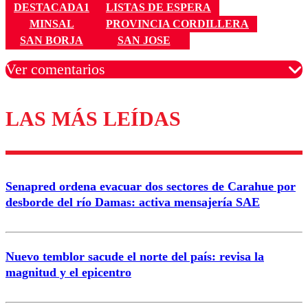
DESTACADA1
LISTAS DE ESPERA
MINSAL
PROVINCIA CORDILLERA
SAN BORJA
SAN JOSE
Ver comentarios
LAS MÁS LEÍDAS
Los comentarios son moderados para garantizar un
diálogo respetuoso.
Nombre
Senapred ordena evacuar dos sectores de Carahue por
Correo
desborde del río Damas: activa mensajería SAE
Nuevo temblor sacude el norte del país: revisa la
magnitud y el epicentro
Enviar comentario