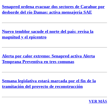
Senapred ordena evacuar dos sectores de Carahue por
Correo
desborde del río Damas: activa mensajería SAE
Nuevo temblor sacude el norte del país: revisa la
magnitud y el epicentro
Enviar comentario
Alerta por calor extremo: Senapred activa Alerta
Temprana Preventiva en tres comunas
Semana legislativa estará marcada por el fin de la
tramitación del proyecto de reconstrucción
VER MÁS