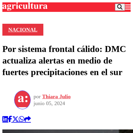
NACIONAL
Podcast
Por sistema frontal cálido: DMC
Frecuencias
Agricultura TV
actualiza alertas en medio de
Deportes
fuertes precipitaciones en el sur
Entretención
Colo Colo
Noticias
Motor
Vida Social
Otros Deportes
Dato Practico
Publicaciones en medios
por
Thiara Julio
Seleccion Chilena
Economía
Opinión
junio 05, 2024
Torneo Internacional
Internacional
Programas
Torneo Nacional
Nacional
Comercial
Universidad Católica
Política
Universidad de Chile
Sustentabilidad