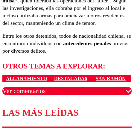
musa”
, quien lideraba las operaciones del “after”. Según
las investigaciones, ella cobraba por el ingreso al local e
incluso utilizaba armas para amenazar a otros residentes
del sector, manteniendo un clima de temor.
Entre los otros detenidos, todos de nacionalidad chilena, se
encontraron individuos con
antecedentes penales
previos
por diversos delitos.
OTROS TEMAS A EXPLORAR:
ALLANAMIENTO
DESTACADA6
SAN RAMÓN
Ver comentarios
LAS MÁS LEÍDAS
Los comentarios son moderados para garantizar un
diálogo respetuoso.
Nombre