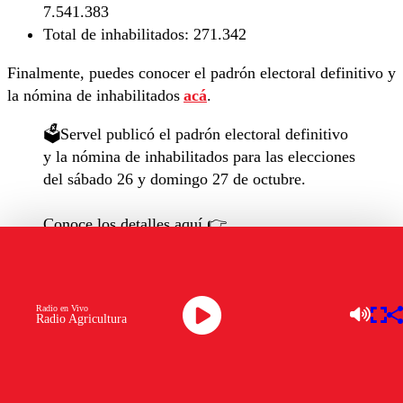
7.541.383
Total de inhabilitados:
271.342
Finalmente, puedes conocer el padrón electoral definitivo y
la nómina de inhabilitados
acá
.
🗳️Servel publicó el padrón electoral definitivo
y la nómina de inhabilitados para las elecciones
del sábado 26 y domingo 27 de octubre.
Conoce los detalles aquí 👉
https://t.co/6fHgOLSkiL
pic.twitter.com/FgtElUvsVC
— Servicio Electoral (@ServelChile)
August
Radio en Vivo
Radio Agricultura
30, 2024
OTROS TEMAS A EXPLORAR: