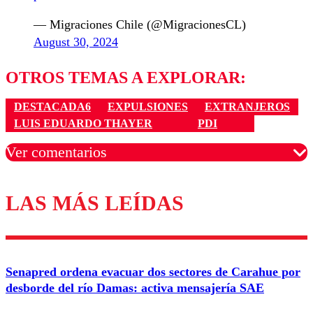
— Migraciones Chile (@MigracionesCL)
August 30, 2024
OTROS TEMAS A EXPLORAR:
DESTACADA6
EXPULSIONES
EXTRANJEROS
LUIS EDUARDO THAYER
PDI
Ver comentarios
LAS MÁS LEÍDAS
Los comentarios son moderados para garantizar un
diálogo respetuoso.
Nombre
Senapred ordena evacuar dos sectores de Carahue por
Correo
desborde del río Damas: activa mensajería SAE