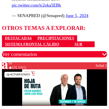
pic.twitter.com/lc2oka5EBk
— SENAPRED (@Senapred)
June 5, 2024
OTROS TEMAS A EXPLORAR:
DESTACADA6
PRECIPITACIONES
SISTEMA FRONTAL CÁLIDO
SUR
Ver comentarios
Señal 1
EN VIVO
Los comentarios son moderados para garantizar un
diálogo respetuoso.
Nombre
Correo