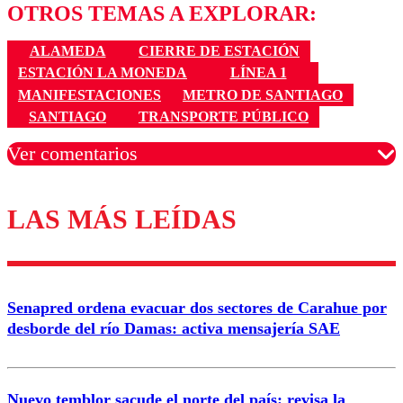
OTROS TEMAS A EXPLORAR:
ALAMEDA
CIERRE DE ESTACIÓN
ESTACIÓN LA MONEDA
LÍNEA 1
MANIFESTACIONES
METRO DE SANTIAGO
SANTIAGO
TRANSPORTE PÚBLICO
Ver comentarios
LAS MÁS LEÍDAS
Los comentarios son moderados para garantizar un
diálogo respetuoso.
Nombre
Senapred ordena evacuar dos sectores de Carahue por
Correo
desborde del río Damas: activa mensajería SAE
Nuevo temblor sacude el norte del país: revisa la