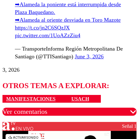
➡Alameda la poniente está interrumpida desde
Plaza Baquedano.
➡Alameda al oriente desviada en Toro Mazote
https://t.co/jn2C6SQzJX
pic.twitter.com/1UoAZzZiu4
— TransporteInforma Región Metropolitana De
Santiago (@TTISantiago)
June 3, 2026
3, 2026
OTROS TEMAS A EXPLORAR:
MANIFESTACIONES
USACH
Ver comentarios
Señal 1
EN VIVO
Los comentarios son moderados para garantizar un
diálogo respetuoso.