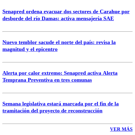
Senapred ordena evacuar dos sectores de Carahue por
Correo
desborde del río Damas: activa mensajería SAE
Nuevo temblor sacude el norte del país: revisa la
magnitud y el epicentro
Enviar comentario
Alerta por calor extremo: Senapred activa Alerta
Temprana Preventiva en tres comunas
Semana legislativa estará marcada por el fin de la
tramitación del proyecto de reconstrucción
VER MÁS