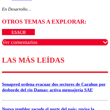
En Desarrollo…
OTROS TEMAS A EXPLORAR:
USACH
Ver comentarios
LAS MÁS LEÍDAS
Los comentarios son moderados para garantizar un
diálogo respetuoso.
Nombre
Senapred ordena evacuar dos sectores de Carahue por
Correo
desborde del río Damas: activa mensajería SAE
Nuevo temblor sacude el norte del país: revisa la