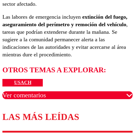
sector afectado.
Las labores de emergencia incluyen
extinción del fuego,
aseguramiento del perímetro y remoción del vehículo
,
tareas que podrían extenderse durante la mañana. Se
sugiere a la comunidad permanecer alerta a las
indicaciones de las autoridades y evitar acercarse al área
mientras dure el procedimiento.
OTROS TEMAS A EXPLORAR:
USACH
Ver comentarios
LAS MÁS LEÍDAS
Los comentarios son moderados para garantizar un
diálogo respetuoso.
Nombre