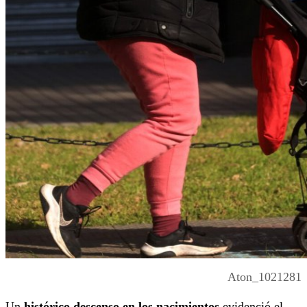
Aton_1021281
Un
histórico descenso en los nacimientos
evidenció el