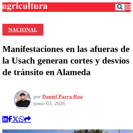
NACIONAL
Podcast
Manifestaciones en las afueras de
Frecuencias
Agricultura TV
la Usach generan cortes y desvíos
Deportes
de tránsito en Alameda
Entretención
Colo Colo
Noticias
Motor
Vida Social
Otros Deportes
Dato Practico
Publicaciones en medios
por
Daniel Parra Roa
Seleccion Chilena
Economía
Opinión
junio 03, 2026
Torneo Internacional
Internacional
Programas
Torneo Nacional
Nacional
Comercial
Universidad Católica
Política
Universidad de Chile
Sustentabilidad