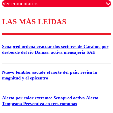
Ver comentarios
LAS MÁS LEÍDAS
Los comentarios son moderados para garantizar un
diálogo respetuoso.
Nombre
Senapred ordena evacuar dos sectores de Carahue por
Correo
desborde del río Damas: activa mensajería SAE
Nuevo temblor sacude el norte del país: revisa la
magnitud y el epicentro
Enviar comentario
Alerta por calor extremo: Senapred activa Alerta
Temprana Preventiva en tres comunas