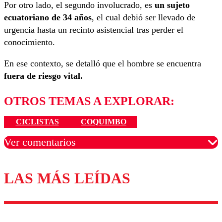
Por otro lado, el segundo involucrado, es
un sujeto
ecuatoriano de 34 años
, el cual debió ser llevado de
urgencia hasta un recinto asistencial tras perder el
conocimiento.
En ese contexto, se detalló que el hombre se encuentra
fuera de riesgo vital.
OTROS TEMAS A EXPLORAR:
CICLISTAS
COQUIMBO
Ver comentarios
LAS MÁS LEÍDAS
Los comentarios son moderados para garantizar un
diálogo respetuoso.
Nombre