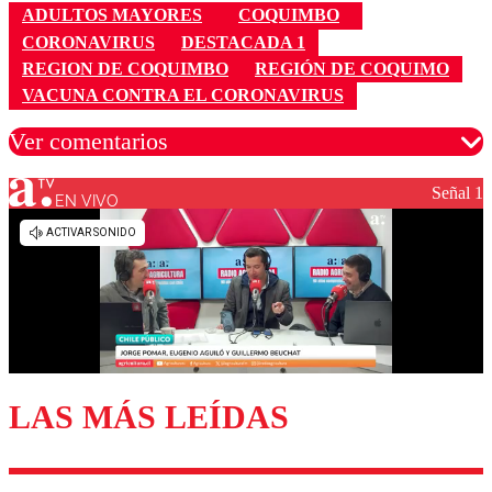
ADULTOS MAYORES
COQUIMBO
CORONAVIRUS
DESTACADA 1
REGION DE COQUIMBO
REGIÓN DE COQUIMO
VACUNA CONTRA EL CORONAVIRUS
Ver comentarios
Señal 1
EN VIVO
Los comentarios son moderados para garantizar un
diálogo respetuoso.
Nombre
Correo
LAS MÁS LEÍDAS
Enviar comentario