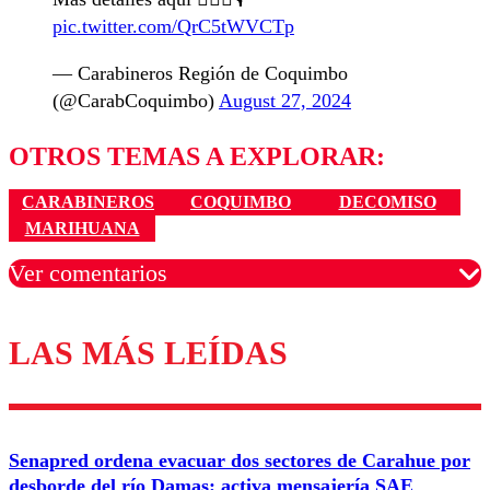
pic.twitter.com/QrC5tWVCTp
— Carabineros Región de Coquimbo
(@CarabCoquimbo)
August 27, 2024
OTROS TEMAS A EXPLORAR:
CARABINEROS
COQUIMBO
DECOMISO
MARIHUANA
Ver comentarios
LAS MÁS LEÍDAS
Los comentarios son moderados para garantizar un
diálogo respetuoso.
Nombre
Senapred ordena evacuar dos sectores de Carahue por
Correo
desborde del río Damas: activa mensajería SAE