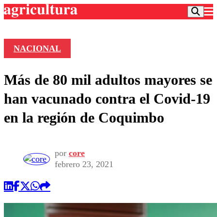
NACIONAL
Podcast
Más de 80 mil adultos mayores se
Frecuencias
Agricultura TV
han vacunado contra el Covid-19
Deportes
en la región de Coquimbo
Entretención
Colo Colo
Noticias
Motor
Vida Social
Otros Deportes
Dato Practico
por
core
Publicaciones en medios
Seleccion Chilena
Economía
febrero 23, 2021
Opinión
Torneo Internacional
Internacional
Programas
Torneo Nacional
Nacional
Comercial
Universidad Católica
Política
Universidad de Chile
Sustentabilidad