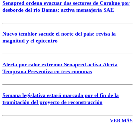
Senapred ordena evacuar dos sectores de Carahue por
Correo
desborde del río Damas: activa mensajería SAE
Nuevo temblor sacude el norte del país: revisa la
magnitud y el epicentro
Enviar comentario
Alerta por calor extremo: Senapred activa Alerta
Temprana Preventiva en tres comunas
Semana legislativa estará marcada por el fin de la
tramitación del proyecto de reconstrucción
VER MÁS