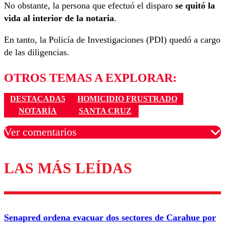
No obstante, la persona que efectuó el disparo
se quitó la
vida al interior de la notaria
.
En tanto, la Policía de Investigaciones (PDI) quedó a cargo
de las diligencias.
OTROS TEMAS A EXPLORAR:
DESTACADA5
HOMICIDIO FRUSTRADO
NOTARÍA
SANTA CRUZ
Ver comentarios
LAS MÁS LEÍDAS
Los comentarios son moderados para garantizar un
diálogo respetuoso.
Nombre
Senapred ordena evacuar dos sectores de Carahue por
Correo