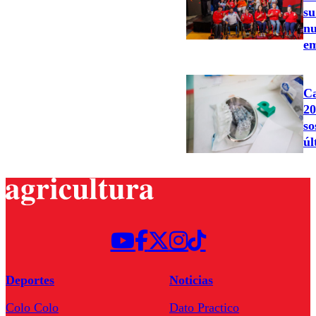
su
nu
e
Ca
20
so
úl
Deportes
Noticias
Colo Colo
Dato Practico