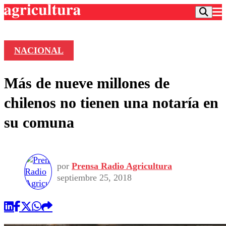
NACIONAL
Podcast
Más de nueve millones de
Frecuencias
Agricultura TV
chilenos no tienen una notaría en
Deportes
su comuna
Entretención
Colo Colo
Noticias
Motor
Vida Social
Otros Deportes
Dato Practico
Publicaciones en medios
por
Prensa Radio Agricultura
Seleccion Chilena
Economía
Opinión
septiembre 25, 2018
Torneo Internacional
Internacional
Programas
Torneo Nacional
Nacional
Comercial
Universidad Católica
Política
Universidad de Chile
Sustentabilidad