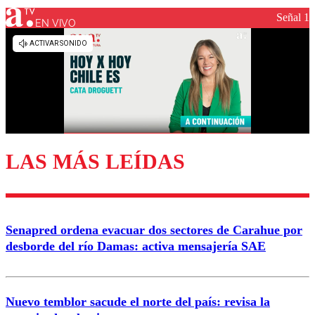
Señal 1
EN VIVO
Los comentarios son moderados para garantizar un
diálogo respetuoso.
Nombre
Correo
LAS MÁS LEÍDAS
Enviar comentario
Senapred ordena evacuar dos sectores de Carahue por
desborde del río Damas: activa mensajería SAE
Nuevo temblor sacude el norte del país: revisa la