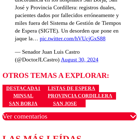
José y Provincia Cordillera: registros duales,
pacientes dados por fallecidos erróneamente y
miles fuera del Sistema de Gestión de Tiempos
de Espera (SIGTE). Un desorden que pone en
jaque la…
pic.twitter.com/hVUcjGxS88
— Senador Juan Luis Castro
(@DoctorJLCastro)
August 30, 2024
OTROS TEMAS A EXPLORAR:
DESTACADA1
LISTAS DE ESPERA
MINSAL
PROVINCIA CORDILLERA
SAN BORJA
SAN JOSE
Ver comentarios
LAS MÁS LEÍDAS
Los comentarios son moderados para garantizar un