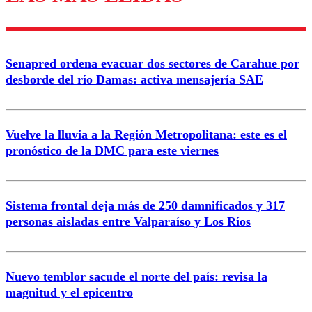
diálogo respetuoso.
Nombre
Senapred ordena evacuar dos sectores de Carahue por
Correo
desborde del río Damas: activa mensajería SAE
Vuelve la lluvia a la Región Metropolitana: este es el
pronóstico de la DMC para este viernes
Enviar comentario
Sistema frontal deja más de 250 damnificados y 317
personas aisladas entre Valparaíso y Los Ríos
Nuevo temblor sacude el norte del país: revisa la
magnitud y el epicentro