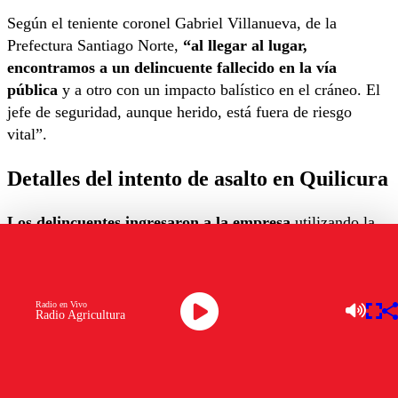
Según el teniente coronel Gabriel Villanueva, de la
Prefectura Santiago Norte,
“al llegar al lugar,
encontramos a un delincuente fallecido en la vía
pública
y a otro con un impacto balístico en el cráneo. El
jefe de seguridad, aunque herido, está fuera de riesgo
vital”.
Detalles del intento de asalto en Quilicura
Los delincuentes ingresaron a la empresa
utilizando la
fuerza y la intimidación, armados y enmascarados, según
información proporcionada por Carabineros.
“Hicieron uso de armas de fuego y lograron
sustraer 3
Radio en Vivo
Radio Agricultura
millones de pesos antes de ser enfrentados por el
coronel en retiro”
, detalló Villanueva. Aunque
consiguieron huir, el actuar del jefe de seguridad evitó que
el robo fuera más grave.