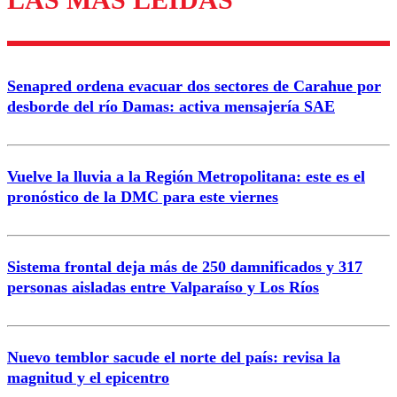
diálogo respetuoso.
Nombre
Senapred ordena evacuar dos sectores de Carahue por
Correo
desborde del río Damas: activa mensajería SAE
Vuelve la lluvia a la Región Metropolitana: este es el
pronóstico de la DMC para este viernes
Enviar comentario
Sistema frontal deja más de 250 damnificados y 317
personas aisladas entre Valparaíso y Los Ríos
Nuevo temblor sacude el norte del país: revisa la
magnitud y el epicentro