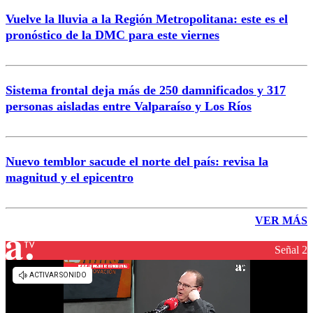
Vuelve la lluvia a la Región Metropolitana: este es el
pronóstico de la DMC para este viernes
Sistema frontal deja más de 250 damnificados y 317
personas aisladas entre Valparaíso y Los Ríos
Nuevo temblor sacude el norte del país: revisa la
magnitud y el epicentro
VER MÁS
Señal 2