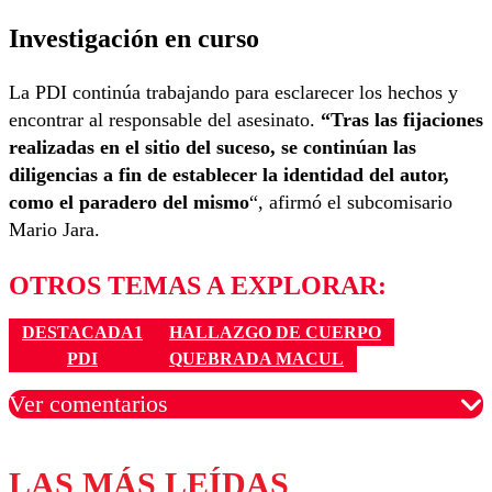
Investigación en curso
La PDI continúa trabajando para esclarecer los hechos y
encontrar al responsable del asesinato.
“Tras las fijaciones
realizadas en el sitio del suceso, se continúan las
diligencias a fin de establecer la identidad del autor,
como el paradero del mismo
“, afirmó el subcomisario
Mario Jara.
OTROS TEMAS A EXPLORAR:
DESTACADA1
HALLAZGO DE CUERPO
PDI
QUEBRADA MACUL
Ver comentarios
LAS MÁS LEÍDAS
Los comentarios son moderados para garantizar un