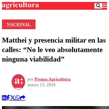
NACIONAL
Podcast
Matthei y presencia militar en las
Frecuencias
Agricultura TV
calles: “No le veo absolutamente
Deportes
ninguna viabilidad”
Entretención
Colo Colo
Noticias
Motor
Vida Social
Otros Deportes
Dato Practico
Publicaciones en medios
por
Prensa Agricultura
Seleccion Chilena
Economía
Opinión
marzo 13, 2024
Torneo Internacional
Internacional
Programas
Torneo Nacional
Nacional
Comercial
Universidad Católica
Política
Universidad de Chile
Sustentabilidad