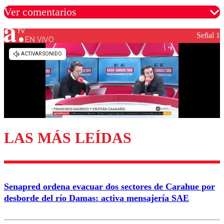
Ver comentarios
Señal 1
EN VIVO
Los comentarios son moderados para garantizar un
diálogo respetuoso.
Nombre
Correo
LAS MÁS LEÍDAS
Enviar comentario
Senapred ordena evacuar dos sectores de Carahue por
desborde del río Damas: activa mensajería SAE