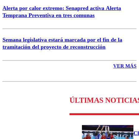
Alerta por calor extremo: Senapred activa Alerta
Temprana Preventiva en tres comunas
Semana legislativa estará marcada por el fin de la
tramitación del proyecto de reconstrucción
VER MÁS
ÚLTIMAS NOTICIA
Ch