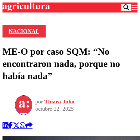
NACIONAL
Podcast
ME-O por caso SQM: “No
Frecuencias
Agricultura TV
encontraron nada, porque no
Deportes
había nada”
Entretención
Colo Colo
Noticias
Motor
Vida Social
Otros Deportes
Dato Practico
Publicaciones en medios
por
Thiara Julio
Seleccion Chilena
Economía
Opinión
octubre 22, 2025
Torneo Internacional
Internacional
Programas
Torneo Nacional
Nacional
Comercial
Universidad Católica
Política
Universidad de Chile
Sustentabilidad