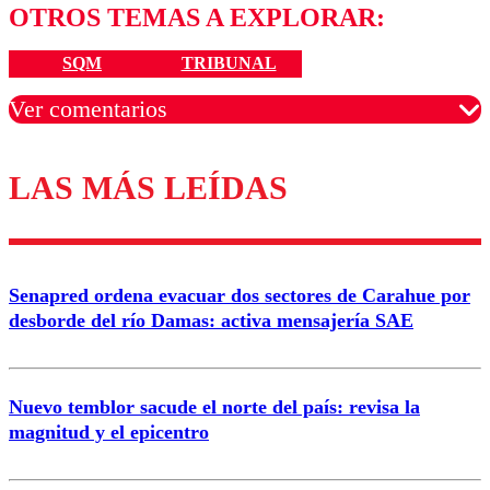
OTROS TEMAS A EXPLORAR:
SQM
TRIBUNAL
Ver comentarios
LAS MÁS LEÍDAS
Los comentarios son moderados para garantizar un
diálogo respetuoso.
Nombre
Senapred ordena evacuar dos sectores de Carahue por
Correo
desborde del río Damas: activa mensajería SAE
Nuevo temblor sacude el norte del país: revisa la
magnitud y el epicentro
Enviar comentario