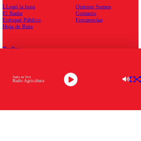
LLegó la hora
Quienes Somos
El Radar
Contacto
Enfoqué Público
Frecuencias
Hoja de Ruta
Tarifas
Comercial
Tarifas Servel Radio
Radio en Vivo
Radio Agricultura
Radio en Vivo
TV en Vivo
Descarga la APP