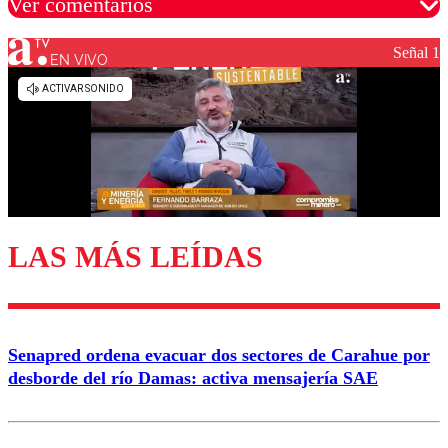
Ver comentarios
Señal 1
EN VIVO
Los comentarios son moderados para garantizar un
diálogo respetuoso.
Nombre
Correo
LAS MÁS LEÍDAS
Enviar comentario
Senapred ordena evacuar dos sectores de Carahue por
desborde del río Damas: activa mensajería SAE