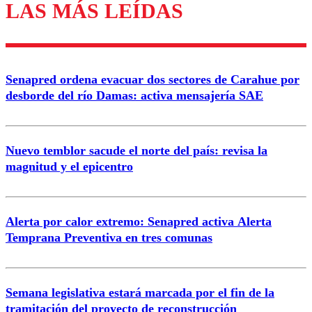
LAS MÁS LEÍDAS
Los comentarios son moderados para garantizar un
diálogo respetuoso.
Nombre
Senapred ordena evacuar dos sectores de Carahue por
Correo
desborde del río Damas: activa mensajería SAE
Nuevo temblor sacude el norte del país: revisa la
magnitud y el epicentro
Enviar comentario
Alerta por calor extremo: Senapred activa Alerta
Temprana Preventiva en tres comunas
Semana legislativa estará marcada por el fin de la
tramitación del proyecto de reconstrucción