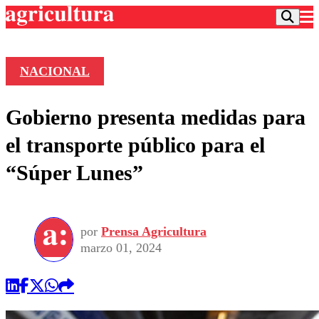
NACIONAL
Podcast
Gobierno presenta medidas para
Frecuencias
Agricultura TV
el transporte público para el
Deportes
“Súper Lunes”
Entretención
Colo Colo
Noticias
Motor
Vida Social
Otros Deportes
Dato Practico
Publicaciones en medios
por
Prensa Agricultura
Seleccion Chilena
Economía
Opinión
marzo 01, 2024
Torneo Internacional
Internacional
Programas
Torneo Nacional
Nacional
Comercial
Universidad Católica
Política
Universidad de Chile
Sustentabilidad