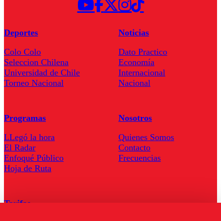
Deportes
Noticias
Colo Colo
Dato Practico
Seleccion Chilena
Economía
Universidad de Chile
Internacional
Torneo Nacional
Nacional
Programas
Nosotros
LLegó la hora
Quienes Somos
El Radar
Contacto
Enfoqué Público
Frecuencias
Hoja de Ruta
Tarifas