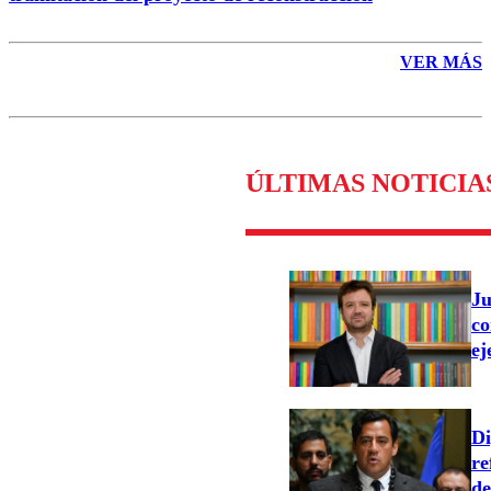
VER MÁS
ÚLTIMAS NOTICIA
Ju
co
ej
Di
re
de