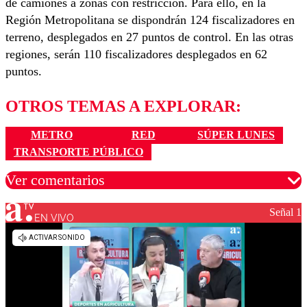
de camiones a zonas con restricción. Para ello, en la
Región Metropolitana se dispondrán 124 fiscalizadores en
terreno, desplegados en 27 puntos de control. En las otras
regiones, serán 110 fiscalizadores desplegados en 62
puntos.
OTROS TEMAS A EXPLORAR:
METRO
RED
SÚPER LUNES
TRANSPORTE PÚBLICO
Ver comentarios
Señal 1
EN VIVO
Los comentarios son moderados para garantizar un
diálogo respetuoso.
Nombre
Correo