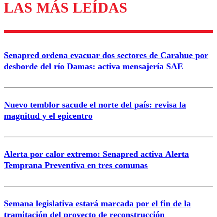
LAS MÁS LEÍDAS
Los comentarios son moderados para garantizar un
diálogo respetuoso.
Nombre
Senapred ordena evacuar dos sectores de Carahue por
Correo
desborde del río Damas: activa mensajería SAE
Nuevo temblor sacude el norte del país: revisa la
magnitud y el epicentro
Enviar comentario
Alerta por calor extremo: Senapred activa Alerta
Temprana Preventiva en tres comunas
Semana legislativa estará marcada por el fin de la
tramitación del proyecto de reconstrucción