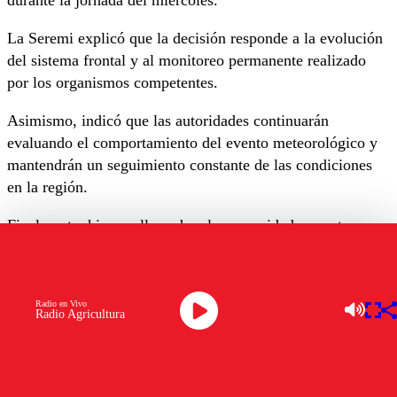
La Seremi explicó que la decisión responde a la evolución
del sistema frontal y al monitoreo permanente realizado
por los organismos competentes.
Asimismo, indicó que las autoridades continuarán
evaluando el comportamiento del evento meteorológico y
mantendrán un seguimiento constante de las condiciones
en la región.
Finalmente, hizo un llamado a la comunidad a mantenerse
informada a través de los
canales oficiales
, donde se
comunicarán oportunamente eventuales nuevas medidas
relacionadas con la emergencia.
Radio en Vivo
Radio Agricultura
Comunicado 📄
pic.twitter.com/6odMadVR4d
— Seremi de Educación Región de Los Ríos
(@seremieducrios)