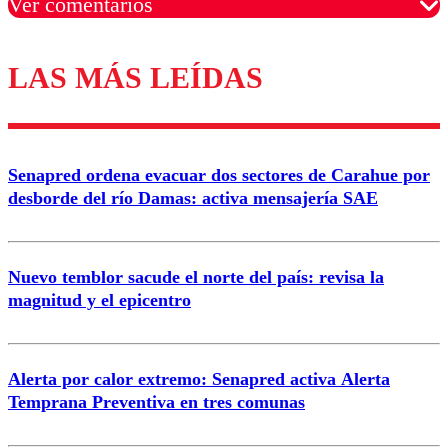
Ver comentarios
LAS MÁS LEÍDAS
Los comentarios son moderados para garantizar un
diálogo respetuoso.
Nombre
Senapred ordena evacuar dos sectores de Carahue por
Correo
desborde del río Damas: activa mensajería SAE
Nuevo temblor sacude el norte del país: revisa la
magnitud y el epicentro
Enviar comentario
Alerta por calor extremo: Senapred activa Alerta
Temprana Preventiva en tres comunas