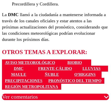
Precordillera y Cordillera.
La
DMC
llamó a la ciudadanía a mantenerse informada a
través de los canales oficiales y estar atentos a las
próximas actualizaciones del pronóstico, considerando que
las condiciones meteorológicas podrían evolucionar
durante los próximos días.
OTROS TEMAS A EXPLORAR:
AVISO METEOROLÓGICO
BIOBIO
DMC
FRENTE CÁLIDO
LLUVIAS
MAULE
ÑUBLE
O’HIGGINS
PRECIPITACIONES
PRONÓSTICO DEL TIEMPO
REGIÓN METROPOLITANA
Ver comentarios