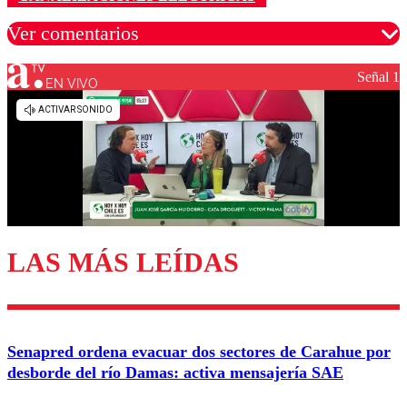
Ver comentarios
Señal 1
EN VIVO
Los comentarios son moderados para garantizar un
diálogo respetuoso.
Nombre
Correo
LAS MÁS LEÍDAS
Enviar comentario
Senapred ordena evacuar dos sectores de Carahue por
desborde del río Damas: activa mensajería SAE