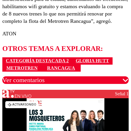
habilitamos wifi gratuito y estamos evaluando la compra
de 8 nuevos trenes lo que nos permitirá renovar por
completo la flota del Metrotren Rancagua”, agregó.
ATON
OTROS TEMAS A EXPLORAR:
CATEGORÍA DESTACADA 2
GLORIA HUTT
METROTREN
RANCAGUA
Ver comentarios
Señal 1
EN VIVO
Los comentarios son moderados para garantizar un
diálogo respetuoso.
Nombre