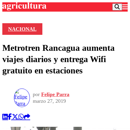
NACIONAL
Podcast
Metrotren Rancagua aumenta
Frecuencias
Agricultura TV
viajes diarios y entrega Wifi
Deportes
gratuito en estaciones
Entretención
Colo Colo
Noticias
Motor
Vida Social
Otros Deportes
Dato Practico
Publicaciones en medios
por
Felipe Parra
Seleccion Chilena
Economía
Opinión
marzo 27, 2019
Torneo Internacional
Internacional
Programas
Torneo Nacional
Nacional
Comercial
Universidad Católica
Política
Universidad de Chile
Sustentabilidad