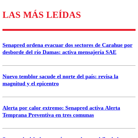
LAS MÁS LEÍDAS
Los comentarios son moderados para garantizar un
diálogo respetuoso.
Nombre
Senapred ordena evacuar dos sectores de Carahue por
Correo
desborde del río Damas: activa mensajería SAE
Nuevo temblor sacude el norte del país: revisa la
magnitud y el epicentro
Enviar comentario
Alerta por calor extremo: Senapred activa Alerta
Temprana Preventiva en tres comunas