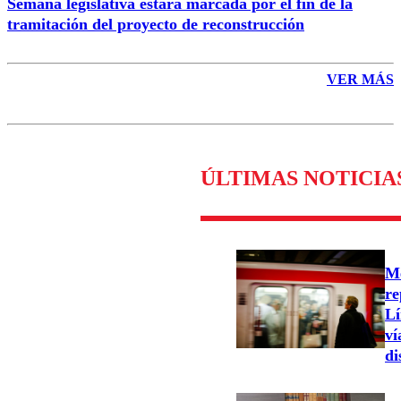
Semana legislativa estará marcada por el fin de la
tramitación del proyecto de reconstrucción
VER MÁS
ÚLTIMAS NOTICIA
Me
re
Lí
ví
di