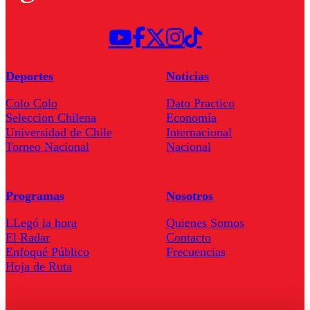
Deportes
Noticias
Colo Colo
Dato Practico
Seleccion Chilena
Economía
Universidad de Chile
Internacional
Torneo Nacional
Nacional
Programas
Nosotros
LLegó la hora
Quienes Somos
El Radar
Contacto
Enfoqué Público
Frecuencias
Hoja de Ruta