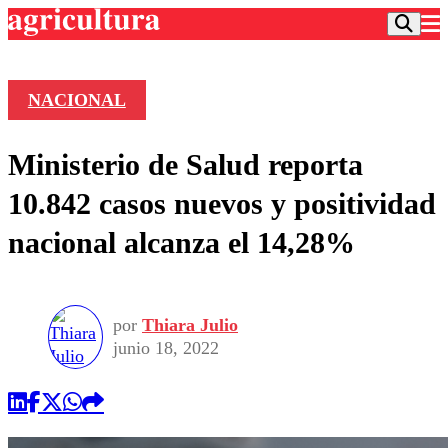
NACIONAL
Podcast
Ministerio de Salud reporta
Frecuencias
Agricultura TV
10.842 casos nuevos y positividad
Deportes
nacional alcanza el 14,28%
Entretención
Colo Colo
Noticias
Motor
Vida Social
Otros Deportes
Dato Practico
Publicaciones en medios
por
Thiara Julio
Seleccion Chilena
Economía
Opinión
junio 18, 2022
Torneo Internacional
Internacional
Programas
Torneo Nacional
Nacional
Comercial
Universidad Católica
Política
Universidad de Chile
Sustentabilidad