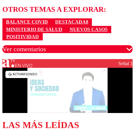
OTROS TEMAS A EXPLORAR:
BALANCE COVID
DESTACADA8
MINISTERIO DE SALUD
NUEVOS CASOS
POSITIVIDAD
Ver comentarios
Señal 1
EN VIVO
Los comentarios son moderados para garantizar un
diálogo respetuoso.
Nombre
Correo
LAS MÁS LEÍDAS