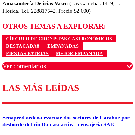
Amasandería Delicias Vasco
(Las Camelias 1419, La
Florida. Tel. 228817542. Precio $2.600)
OTROS TEMAS A EXPLORAR:
CÍRCULO DE CRONISTAS GASTRONÓMICOS
DESTACADA8
EMPANADAS
FIESTAS PATRIAS
MEJOR EMPANADA
Ver comentarios
LAS MÁS LEÍDAS
Los comentarios son moderados para garantizar un
diálogo respetuoso.
Nombre
Senapred ordena evacuar dos sectores de Carahue por
Correo
desborde del río Damas: activa mensajería SAE