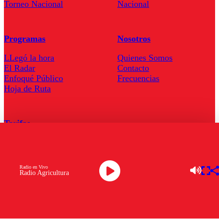
Torneo Nacional
Nacional
Programas
Nosotros
LLegó la hora
Quienes Somos
El Radar
Contacto
Enfoqué Público
Frecuencias
Hoja de Ruta
Tarifas
Comercial
Tarifas Servel Radio
Radio en Vivo
Radio Agricultura
Radio en Vivo
TV en Vivo
Descarga la APP