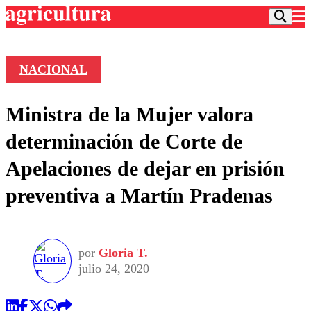
NACIONAL
Podcast
Ministra de la Mujer valora
Frecuencias
Agricultura TV
determinación de Corte de
Deportes
Apelaciones de dejar en prisión
Entretención
Colo Colo
Noticias
preventiva a Martín Pradenas
Motor
Vida Social
Otros Deportes
Dato Practico
Publicaciones en medios
Seleccion Chilena
Economía
Opinión
Torneo Internacional
Internacional
por
Gloria T.
Programas
Torneo Nacional
Nacional
julio 24, 2020
Comercial
Universidad Católica
Política
Universidad de Chile
Sustentabilidad