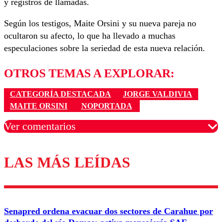
y registros de llamadas.
Según los testigos, Maite Orsini y su nueva pareja no
ocultaron su afecto, lo que ha llevado a muchas
especulaciones sobre la seriedad de esta nueva relación.
OTROS TEMAS A EXPLORAR:
CATEGORÍA DESTACADA
JORGE VALDIVIA
MAITE ORSINI
NOPORTADA
Ver comentarios
LAS MÁS LEÍDAS
Los comentarios son moderados para garantizar un
diálogo respetuoso.
Nombre
Senapred ordena evacuar dos sectores de Carahue por
Correo