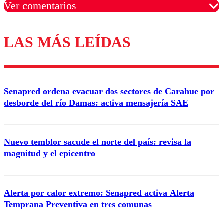
Ver comentarios
LAS MÁS LEÍDAS
Los comentarios son moderados para garantizar un
diálogo respetuoso.
Nombre
Senapred ordena evacuar dos sectores de Carahue por
Correo
desborde del río Damas: activa mensajería SAE
Nuevo temblor sacude el norte del país: revisa la
magnitud y el epicentro
Enviar comentario
Alerta por calor extremo: Senapred activa Alerta
Temprana Preventiva en tres comunas