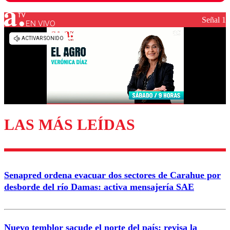
Señal 1
EN VIVO
Los comentarios son moderados para garantizar un
diálogo respetuoso.
Nombre
Correo
LAS MÁS LEÍDAS
Enviar comentario
Senapred ordena evacuar dos sectores de Carahue por
desborde del río Damas: activa mensajería SAE
Nuevo temblor sacude el norte del país: revisa la