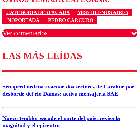
CATEGORÍA DESTACADA
MISS BUENOS AIRES
NOPORTADA
PEDRO CARCURO
Ver comentarios
LAS MÁS LEÍDAS
Los comentarios son moderados para garantizar un
diálogo respetuoso.
Nombre
Senapred ordena evacuar dos sectores de Carahue por
Correo
desborde del río Damas: activa mensajería SAE
Nuevo temblor sacude el norte del país: revisa la
magnitud y el epicentro
Enviar comentario