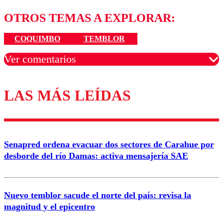
OTROS TEMAS A EXPLORAR:
COQUIMBO
TEMBLOR
Ver comentarios
LAS MÁS LEÍDAS
Los comentarios son moderados para garantizar un
diálogo respetuoso.
Nombre
Senapred ordena evacuar dos sectores de Carahue por
Correo
desborde del río Damas: activa mensajería SAE
Nuevo temblor sacude el norte del país: revisa la
magnitud y el epicentro
Enviar comentario