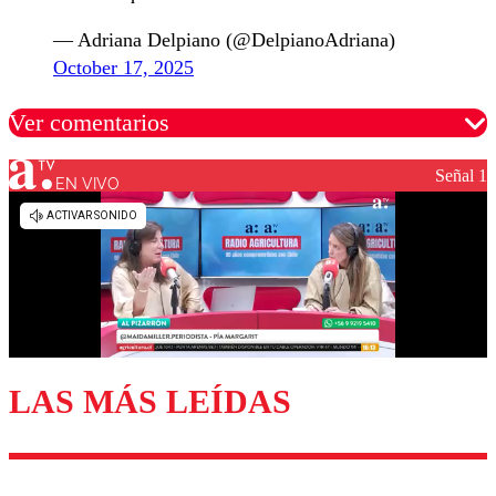
— Adriana Delpiano (@DelpianoAdriana)
October 17, 2025
Ver comentarios
Señal 1
EN VIVO
Los comentarios son moderados para garantizar un
diálogo respetuoso.
Nombre
Correo
LAS MÁS LEÍDAS
Enviar comentario