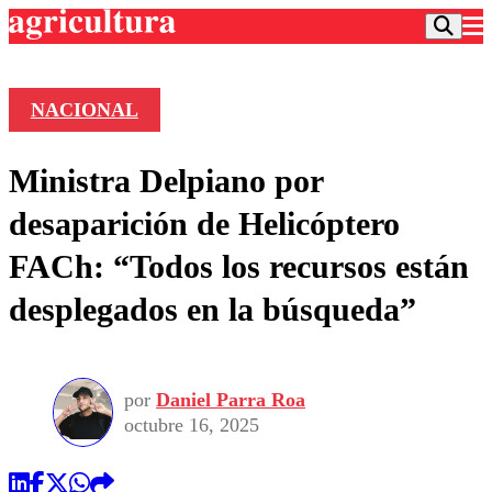
NACIONAL
Podcast
Ministra Delpiano por
Frecuencias
Agricultura TV
desaparición de Helicóptero
Deportes
FACh: “Todos los recursos están
Entretención
Colo Colo
Noticias
desplegados en la búsqueda”
Motor
Vida Social
Otros Deportes
Dato Practico
Publicaciones en medios
Seleccion Chilena
Economía
Opinión
Torneo Internacional
Internacional
por
Daniel Parra Roa
Programas
Torneo Nacional
Nacional
octubre 16, 2025
Comercial
Universidad Católica
Política
Universidad de Chile
Sustentabilidad