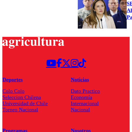
S
Al
Pa
Deportes
Noticias
Colo Colo
Dato Practico
Seleccion Chilena
Economía
Universidad de Chile
Internacional
Torneo Nacional
Nacional
Programas
Nosotros