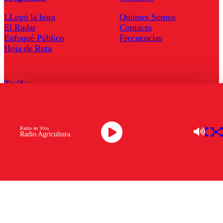
LLegó la hora
Quienes Somos
El Radar
Contacto
Enfoqué Público
Frecuencias
Hoja de Ruta
Tarifas
Comercial
Tarifas Servel Radio
Radio en Vivo
Radio Agricultura
Radio en Vivo
TV en Vivo
Descarga la APP