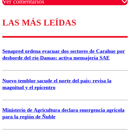
Ver comentarios
LAS MÁS LEÍDAS
Los comentarios son moderados para garantizar un
diálogo respetuoso.
Nombre
Senapred ordena evacuar dos sectores de Carahue por
Correo
desborde del río Damas: activa mensajería SAE
Nuevo temblor sacude el norte del país: revisa la
magnitud y el epicentro
Enviar comentario
Ministerio de Agricultura declara emergencia agrícola
para la región de Ñuble