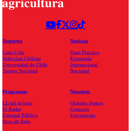
Deportes
Noticias
Colo Colo
Dato Practico
Seleccion Chilena
Economía
Universidad de Chile
Internacional
Torneo Nacional
Nacional
Programas
Nosotros
LLegó la hora
Quienes Somos
El Radar
Contacto
Enfoqué Público
Frecuencias
Hoja de Ruta