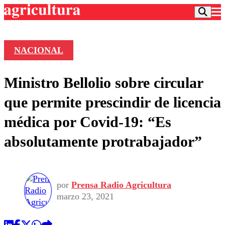
NACIONAL
Podcast
Ministro Bellolio sobre circular
Frecuencias
Agricultura TV
que permite prescindir de licencia
Deportes
médica por Covid-19: “Es
Entretención
Colo Colo
Noticias
absolutamente protrabajador”
Motor
Vida Social
Otros Deportes
Dato Practico
Publicaciones en medios
Seleccion Chilena
Economía
Opinión
Torneo Internacional
Internacional
por
Prensa Radio Agricultura
Programas
Torneo Nacional
Nacional
marzo 23, 2021
Comercial
Universidad Católica
Política
Universidad de Chile
Sustentabilidad