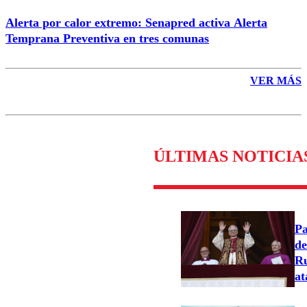
Alerta por calor extremo: Senapred activa Alerta
Temprana Preventiva en tres comunas
VER MÁS
ÚLTIMAS NOTICIA
Pa
de
Ru
at