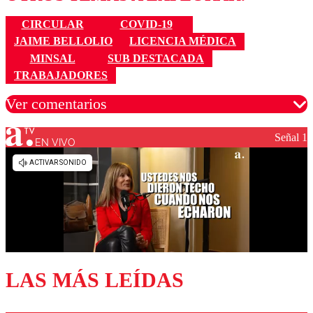
CIRCULAR
COVID-19
JAIME BELLOLIO
LICENCIA MÉDICA
MINSAL
SUB DESTACADA
TRABAJADORES
Ver comentarios
Señal 1
EN VIVO
Los comentarios son moderados para garantizar un
diálogo respetuoso.
Nombre
Correo
LAS MÁS LEÍDAS