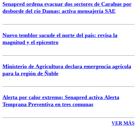
Senapred ordena evacuar dos sectores de Carahue por
Correo
desborde del río Damas: activa mensajería SAE
Nuevo temblor sacude el norte del país: revisa la
magnitud y el epicentro
Enviar comentario
Ministerio de Agricultura declara emergencia agrícola
para la región de Ñuble
Alerta por calor extremo: Senapred activa Alerta
Temprana Preventiva en tres comunas
VER MÁS