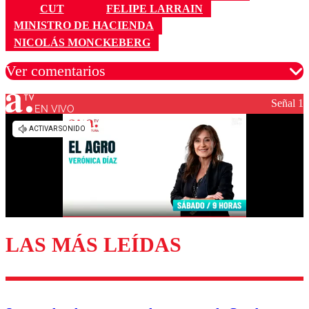
CUT
FELIPE LARRAIN
MINISTRO DE HACIENDA
NICOLÁS MONCKEBERG
Ver comentarios
Señal 1
EN VIVO
Los comentarios son moderados para garantizar un
diálogo respetuoso.
Nombre
Correo
LAS MÁS LEÍDAS
Enviar comentario