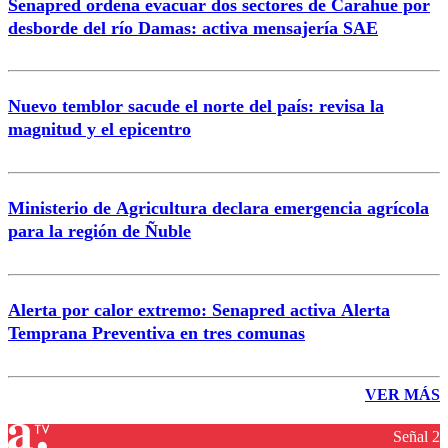
Senapred ordena evacuar dos sectores de Carahue por
desborde del río Damas: activa mensajería SAE
Nuevo temblor sacude el norte del país: revisa la
magnitud y el epicentro
Ministerio de Agricultura declara emergencia agrícola
para la región de Ñuble
Alerta por calor extremo: Senapred activa Alerta
Temprana Preventiva en tres comunas
VER MÁS
Señal 2