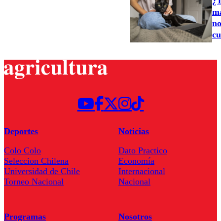
¿T
ma
no
cu
Deportes
Noticias
Colo Colo
Dato Practico
Seleccion Chilena
Economía
Universidad de Chile
Internacional
Torneo Nacional
Nacional
Programas
Nosotros