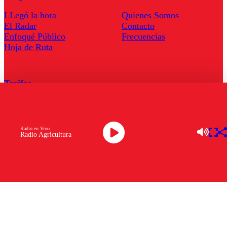
LLegó la hora
Quienes Somos
El Radar
Contacto
Enfoqué Público
Frecuencias
Hoja de Ruta
Tarifas
Comercial
Tarifas Servel Radio
Radio en Vivo
Radio Agricultura
Radio en Vivo
TV en Vivo
Descarga la APP