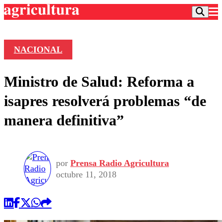
NACIONAL
Podcast
Ministro de Salud: Reforma a
Frecuencias
Agricultura TV
isapres resolverá problemas “de
Deportes
manera definitiva”
Entretención
Colo Colo
Noticias
Motor
Vida Social
Otros Deportes
Dato Practico
Publicaciones en medios
por
Prensa Radio Agricultura
Seleccion Chilena
Economía
Opinión
octubre 11, 2018
Torneo Internacional
Internacional
Programas
Torneo Nacional
Nacional
Comercial
Universidad Católica
Política
Universidad de Chile
Sustentabilidad