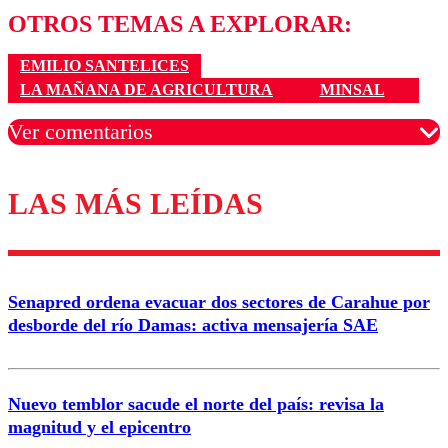
OTROS TEMAS A EXPLORAR:
EMILIO SANTELICES
LA MAÑANA DE AGRICULTURA
MINSAL
Ver comentarios
LAS MÁS LEÍDAS
Los comentarios son moderados para garantizar un
diálogo respetuoso.
Nombre
Senapred ordena evacuar dos sectores de Carahue por
Correo
desborde del río Damas: activa mensajería SAE
Nuevo temblor sacude el norte del país: revisa la
magnitud y el epicentro
Enviar comentario