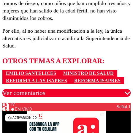
tramos de riesgo, como niños que han cumplido tres años y
mujeres que han salido de la edad fértil, no han visto
disminuidos los cobros.
Por ello, al no haber una modificación a la ley, la única
alternativa es judicializar o acudir a la Superintendencia de
Salud.
OTROS TEMAS A EXPLORAR:
EMILIO SANTELICES
MINISTRO DE SALUD
REFORMA A LAS ISAPRES
REFORMA ISAPRES
Ver comentarios
Señal 1
EN VIVO
Los comentarios son moderados para garantizar un
diálogo respetuoso.
Nombre