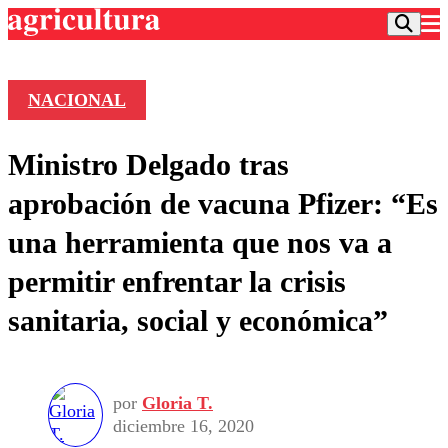
NACIONAL
Podcast
Ministro Delgado tras
Frecuencias
Agricultura TV
aprobación de vacuna Pfizer: “Es
Deportes
una herramienta que nos va a
Entretención
Colo Colo
Noticias
permitir enfrentar la crisis
Motor
Vida Social
Otros Deportes
Dato Practico
sanitaria, social y económica”
Publicaciones en medios
Seleccion Chilena
Economía
Opinión
Torneo Internacional
Internacional
Programas
Torneo Nacional
Nacional
Comercial
por
Gloria T.
Universidad Católica
Política
diciembre 16, 2020
Universidad de Chile
Sustentabilidad