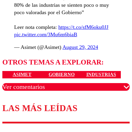
80% de las industrias se sienten poco o muy
poco valoradas por el Gobierno”
Leer nota completa:
https://t.co/sfM6oku0JJ
pic.twitter.com/3Mu6m6biaB
— Asimet (@Asimet)
August 29, 2024
OTROS TEMAS A EXPLORAR:
ASIMET
GOBIERNO
INDUSTRIAS
Ver comentarios
LAS MÁS LEÍDAS
Los comentarios son moderados para garantizar un
diálogo respetuoso.
Nombre