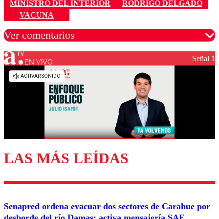
MINISTRO DEL INTERIOR
RODRIGO DELGADO
VACUNA
Ver comentarios
Señal 1
EN VIVO
Los comentarios son moderados para garantizar un
diálogo respetuoso.
Nombre
Correo
LAS MÁS LEÍDAS
Enviar comentario
Senapred ordena evacuar dos sectores de Carahue por
desborde del río Damas: activa mensajería SAE