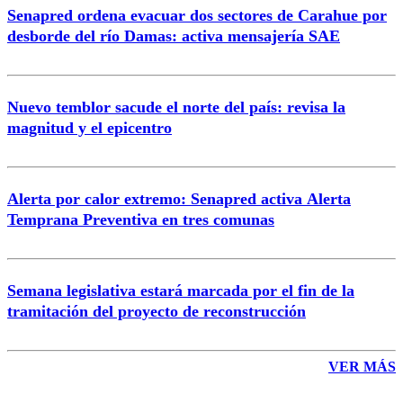
Senapred ordena evacuar dos sectores de Carahue por
Correo
desborde del río Damas: activa mensajería SAE
Nuevo temblor sacude el norte del país: revisa la
magnitud y el epicentro
Enviar comentario
Alerta por calor extremo: Senapred activa Alerta
Temprana Preventiva en tres comunas
Semana legislativa estará marcada por el fin de la
tramitación del proyecto de reconstrucción
VER MÁS