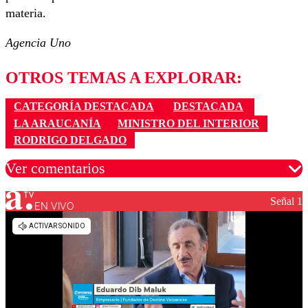
materia.
Agencia Uno
OTROS TEMAS A EXPLORAR:
CATEGORÍA DESTACADA
DESTACADA
LA ARAUCANÍA
MINISTRO DEL INTERIOR
RODRIGO DELGADO
Ver comentarios
Señal 1
EN VIVO
Los comentarios son moderados para garantizar un
diálogo respetuoso.
Nombre
Correo