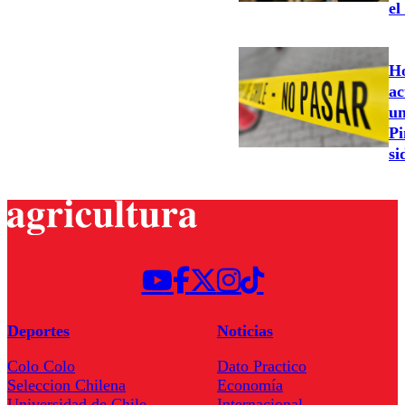
el
Ho
ac
un
Pi
si
Deportes
Noticias
Colo Colo
Dato Practico
Seleccion Chilena
Economía
Universidad de Chile
Internacional