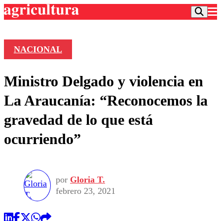
NACIONAL
Podcast
Ministro Delgado y violencia en
Frecuencias
Agricultura TV
La Araucanía: “Reconocemos la
Deportes
gravedad de lo que está
Entretención
Colo Colo
Noticias
ocurriendo”
Motor
Vida Social
Otros Deportes
Dato Practico
Publicaciones en medios
Seleccion Chilena
Economía
Opinión
Torneo Internacional
Internacional
por
Gloria T.
Programas
Torneo Nacional
Nacional
febrero 23, 2021
Comercial
Universidad Católica
Política
Universidad de Chile
Sustentabilidad