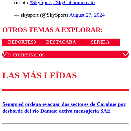
riscatto
#SkySport
#SkyCalciomercato
— skysport (@SkySport)
August 27, 2024
OTROS TEMAS A EXPLORAR:
DEPORTES3
DESTACADA
SERIE A
Ver comentarios
LAS MÁS LEÍDAS
Los comentarios son moderados para garantizar un
diálogo respetuoso.
Nombre
Senapred ordena evacuar dos sectores de Carahue por
Correo
desborde del río Damas: activa mensajería SAE