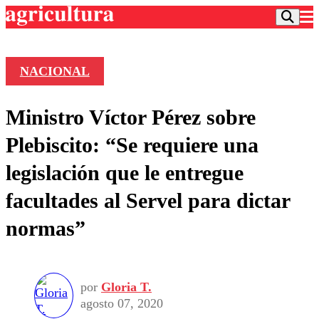
NACIONAL
Podcast
Ministro Víctor Pérez sobre
Frecuencias
Agricultura TV
Plebiscito: “Se requiere una
Deportes
legislación que le entregue
Entretención
Colo Colo
Noticias
facultades al Servel para dictar
Motor
Vida Social
Otros Deportes
Dato Practico
normas”
Publicaciones en medios
Seleccion Chilena
Economía
Opinión
Torneo Internacional
Internacional
Programas
Torneo Nacional
Nacional
Comercial
por
Gloria T.
Universidad Católica
Política
agosto 07, 2020
Universidad de Chile
Sustentabilidad