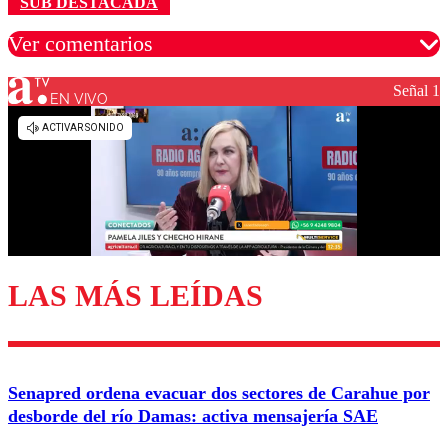
SUB DESTACADA
Ver comentarios
Señal 1
EN VIVO
Los comentarios son moderados para garantizar un
diálogo respetuoso.
Nombre
Correo
LAS MÁS LEÍDAS
Enviar comentario
Senapred ordena evacuar dos sectores de Carahue por
desborde del río Damas: activa mensajería SAE