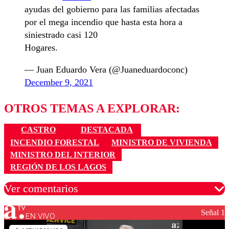
ayudas del gobierno para las familias afectadas
por el mega incendio que hasta esta hora a
siniestrado casi 120
Hogares.
— Juan Eduardo Vera (@Juaneduardoconc)
December 9, 2021
OTROS TEMAS A EXPLORAR:
CASTRO
DESTACADA
INCENDIO FORESTAL
MINISTRO DE VIVIENDA
MINISTRO DEL INTERIOR
REGIÓN DE LOS LAGOS
Ver comentarios
Señal 1
EN VIVO
Los comentarios son moderados para garantizar un