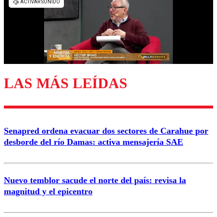
diálogo respetuoso.
Nombre
Correo
LAS MÁS LEÍDAS
Enviar comentario
Senapred ordena evacuar dos sectores de Carahue por
desborde del río Damas: activa mensajería SAE
Nuevo temblor sacude el norte del país: revisa la
magnitud y el epicentro