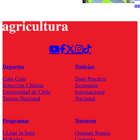
un
Deportes
Noticias
Colo Colo
Dato Practico
Seleccion Chilena
Economía
Universidad de Chile
Internacional
Torneo Nacional
Nacional
Programas
Nosotros
LLegó la hora
Quienes Somos
El Radar
Contacto