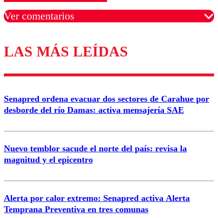
Ver comentarios
LAS MÁS LEÍDAS
Los comentarios son moderados para garantizar un
diálogo respetuoso.
Nombre
Senapred ordena evacuar dos sectores de Carahue por
Correo
desborde del río Damas: activa mensajería SAE
Nuevo temblor sacude el norte del país: revisa la
magnitud y el epicentro
Enviar comentario
Alerta por calor extremo: Senapred activa Alerta
Temprana Preventiva en tres comunas