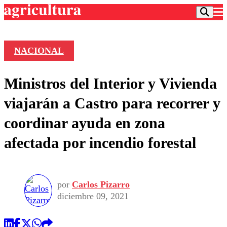
NACIONAL
Podcast
Ministros del Interior y Vivienda
Frecuencias
Agricultura TV
viajarán a Castro para recorrer y
Deportes
coordinar ayuda en zona
Entretención
Colo Colo
Noticias
afectada por incendio forestal
Motor
Vida Social
Otros Deportes
Dato Practico
Publicaciones en medios
Seleccion Chilena
Economía
Opinión
Torneo Internacional
Internacional
por
Carlos Pizarro
Programas
Torneo Nacional
Nacional
diciembre 09, 2021
Comercial
Universidad Católica
Política
Universidad de Chile
Sustentabilidad