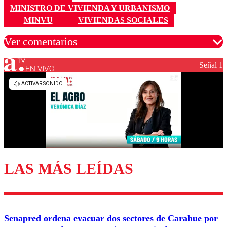
MINISTRO DE VIVIENDA Y URBANISMO
MINVU
VIVIENDAS SOCIALES
Ver comentarios
Señal 1
EN VIVO
Los comentarios son moderados para garantizar un
diálogo respetuoso.
Nombre
Correo
LAS MÁS LEÍDAS
Enviar comentario
Senapred ordena evacuar dos sectores de Carahue por