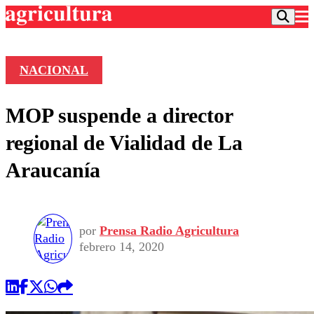
NACIONAL
Podcast
MOP suspende a director
Frecuencias
Agricultura TV
regional de Vialidad de La
Deportes
Araucanía
Entretención
Colo Colo
Noticias
Motor
Vida Social
Otros Deportes
Dato Practico
Publicaciones en medios
por
Prensa Radio Agricultura
Seleccion Chilena
Economía
Opinión
febrero 14, 2020
Torneo Internacional
Internacional
Programas
Torneo Nacional
Nacional
Comercial
Universidad Católica
Política
Universidad de Chile
Sustentabilidad