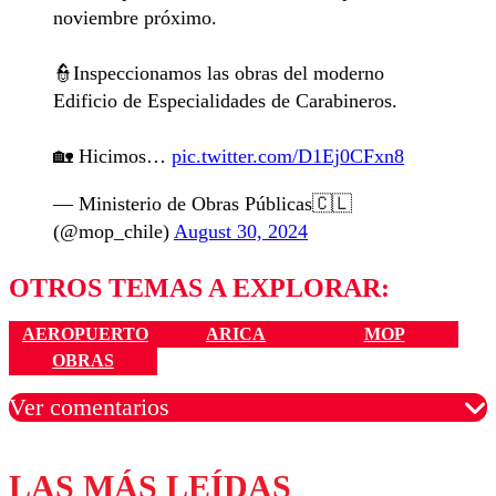
noviembre próximo.
👮Inspeccionamos las obras del moderno
Edificio de Especialidades de Carabineros.
🏡 Hicimos…
pic.twitter.com/D1Ej0CFxn8
— Ministerio de Obras Públicas🇨🇱
(@mop_chile)
August 30, 2024
OTROS TEMAS A EXPLORAR:
AEROPUERTO
ARICA
MOP
OBRAS
Ver comentarios
LAS MÁS LEÍDAS
Los comentarios son moderados para garantizar un