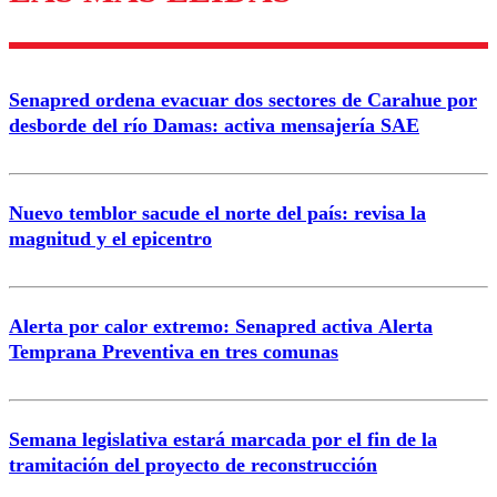
diálogo respetuoso.
Nombre
Senapred ordena evacuar dos sectores de Carahue por
Correo
desborde del río Damas: activa mensajería SAE
Nuevo temblor sacude el norte del país: revisa la
magnitud y el epicentro
Enviar comentario
Alerta por calor extremo: Senapred activa Alerta
Temprana Preventiva en tres comunas
Semana legislativa estará marcada por el fin de la
tramitación del proyecto de reconstrucción