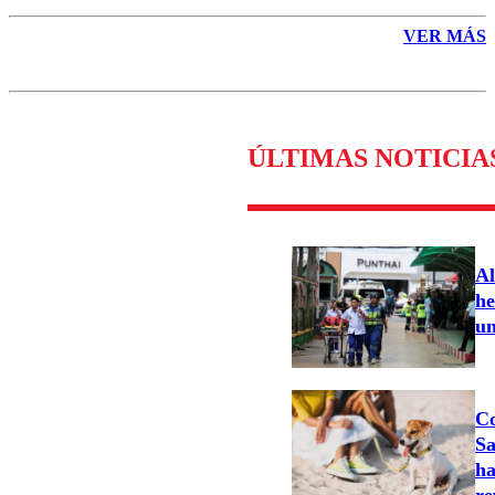
VER MÁS
ÚLTIMAS NOTICIA
Al
he
un
Co
Sa
ha