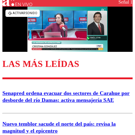
Señal 1
EN VIVO
Los comentarios son moderados para garantizar un
diálogo respetuoso.
Nombre
Correo
LAS MÁS LEÍDAS
Enviar comentario
Senapred ordena evacuar dos sectores de Carahue por
desborde del río Damas: activa mensajería SAE
Nuevo temblor sacude el norte del país: revisa la
magnitud y el epicentro