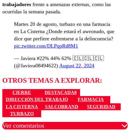
trabajadores
frente a amenazas externas, como las
ocurridas la semana pasada.
Martes 20 de agosto, turbazo en una farmacia
en La Cisterna ¿Donde estará el aweonado, que
dice que prefiere enfrentarse a la delincuencia?
pic.twitter.com/DLPqpRd8M1
— Javiera #22% 44% 62% 🇨🇱🇨🇱🇨🇱
(@Javiera08494622)
August 22, 2024
OTROS TEMAS A EXPLORAR:
CIERRE
DESTACADA8
DIRECCIÓN DEL TRABAJO
FARMACIA
LA CISTERNA
SALCOBRAND
SEGURIDAD
TURBAZO
Ver comentarios