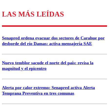
LAS MÁS LEÍDAS
Los comentarios son moderados para garantizar un
diálogo respetuoso.
Nombre
Senapred ordena evacuar dos sectores de Carahue por
Correo
desborde del río Damas: activa mensajería SAE
Nuevo temblor sacude el norte del país: revisa la
magnitud y el epicentro
Enviar comentario
Alerta por calor extremo: Senapred activa Alerta
Temprana Preventiva en tres comunas