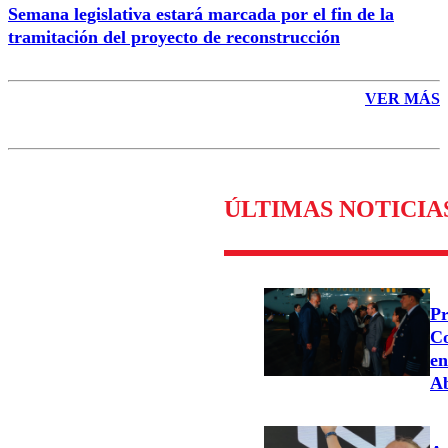
Semana legislativa estará marcada por el fin de la
tramitación del proyecto de reconstrucción
VER MÁS
ÚLTIMAS NOTICIA
Pr
Co
en
Ab