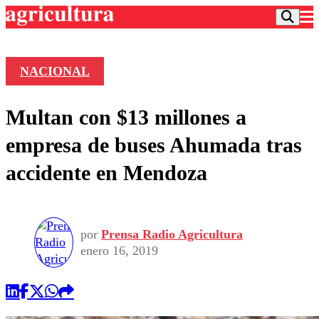
NACIONAL
Podcast
Multan con $13 millones a
Frecuencias
Agricultura TV
empresa de buses Ahumada tras
Deportes
accidente en Mendoza
Entretención
Colo Colo
Noticias
Motor
Vida Social
Otros Deportes
Dato Practico
Publicaciones en medios
por
Prensa Radio Agricultura
Seleccion Chilena
Economía
Opinión
enero 16, 2019
Torneo Internacional
Internacional
Programas
Torneo Nacional
Nacional
Comercial
Universidad Católica
Política
Universidad de Chile
Sustentabilidad