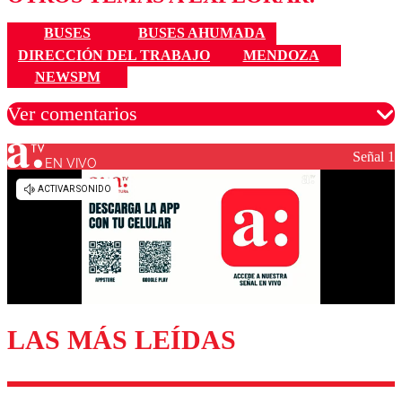
BUSES
BUSES AHUMADA
DIRECCIÓN DEL TRABAJO
MENDOZA
NEWSPM
Ver comentarios
Señal 1
EN VIVO
Los comentarios son moderados para garantizar un
diálogo respetuoso.
Nombre
Correo
LAS MÁS LEÍDAS
Enviar comentario