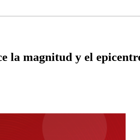
ados para garantizar un diálogo respetuoso.
Correo
Enviar c
e la magnitud y el epicentr