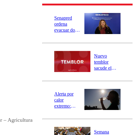
Senapred
ordena
evacuar dos
sectores de
Carahue por
desborde del
río Damas:
Nuevo
activa
temblor
mensajería
sacude el
SAE
norte del país:
revisa la
magnitud y el
epicentro
Alerta por
calor
extremo:
Senapred
activa Alerta
 – Agricultura
Temprana
Preventiva en
Semana