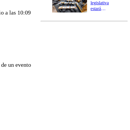
tres comunas
legislativa
estará
o a las 10:09
marcada por
el fin de la
tramitación
del proyecto
de
reconstrucción
 de un evento