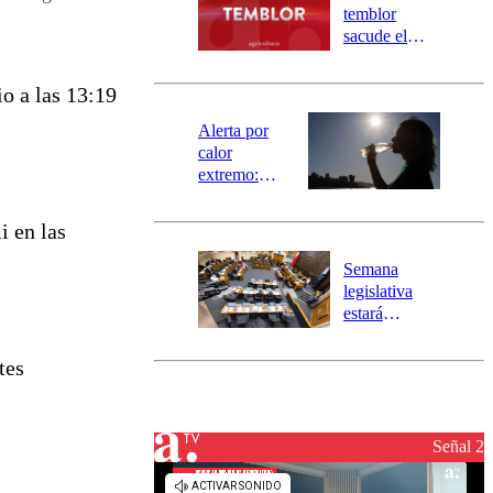
activa
temblor
mensajería
sacude el
SAE
norte del país:
revisa la
o a las 13:19
magnitud y el
epicentro
Alerta por
calor
extremo:
Senapred
activa Alerta
i en las
Temprana
Preventiva en
Semana
tres comunas
legislativa
estará
marcada por
el fin de la
tes
tramitación
del proyecto
de
reconstrucción
Señal 2