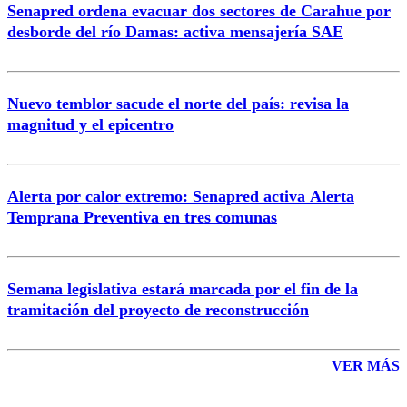
Senapred ordena evacuar dos sectores de Carahue por
Correo
desborde del río Damas: activa mensajería SAE
Nuevo temblor sacude el norte del país: revisa la
magnitud y el epicentro
Enviar comentario
Alerta por calor extremo: Senapred activa Alerta
Temprana Preventiva en tres comunas
Semana legislativa estará marcada por el fin de la
tramitación del proyecto de reconstrucción
VER MÁS