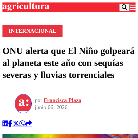
INTERNACIONAL
Podcast
ONU alerta que El Niño golpeará
Frecuencias
Agricultura TV
al planeta este año con sequías
Deportes
severas y lluvias torrenciales
Entretención
Colo Colo
Noticias
Motor
Vida Social
Otros Deportes
Dato Practico
Publicaciones en medios
por
Francisca Plaza
Seleccion Chilena
Economía
Opinión
junio 06, 2026
Torneo Internacional
Internacional
Programas
Torneo Nacional
Nacional
Comercial
Universidad Católica
Política
Universidad de Chile
Sustentabilidad