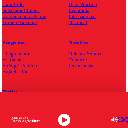
Colo Colo
Dato Practico
Seleccion Chilena
Economía
Universidad de Chile
Internacional
Torneo Nacional
Nacional
Programas
Nosotros
LLegó la hora
Quienes Somos
El Radar
Contacto
Enfoqué Público
Frecuencias
Hoja de Ruta
Tarifas
Comercial
Tarifas Servel Radio
Radio en Vivo
Radio Agricultura