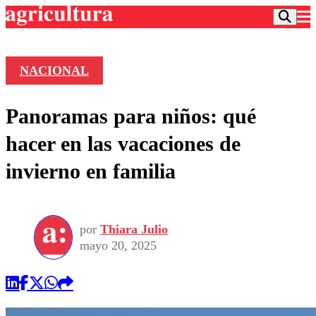
NACIONAL
Podcast
Panoramas para niños: qué
Frecuencias
Agricultura TV
hacer en las vacaciones de
Deportes
invierno en familia
Entretención
Colo Colo
Noticias
Motor
Vida Social
Otros Deportes
Dato Practico
Publicaciones en medios
por
Thiara Julio
Seleccion Chilena
Economía
Opinión
mayo 20, 2025
Torneo Internacional
Internacional
Programas
Torneo Nacional
Nacional
Comercial
Universidad Católica
Política
Universidad de Chile
Sustentabilidad