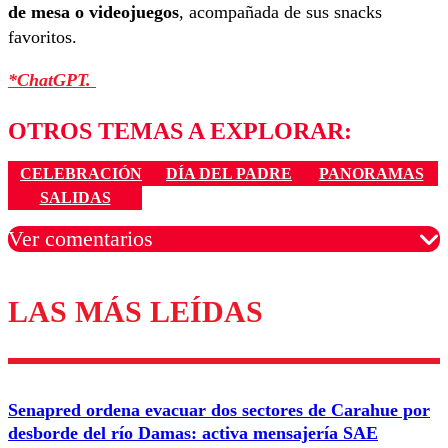
de mesa o videojuegos
, acompañada de sus snacks
favoritos.
*ChatGPT.
OTROS TEMAS A EXPLORAR:
CELEBRACIÓN
DÍA DEL PADRE
PANORAMAS
SALIDAS
Ver comentarios
LAS MÁS LEÍDAS
Los comentarios son moderados para garantizar un
diálogo respetuoso.
Nombre
Senapred ordena evacuar dos sectores de Carahue por
Correo
desborde del río Damas: activa mensajería SAE