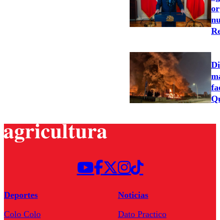
or
nu
Re
Di
ma
fa
Qu
Deportes
Noticias
Colo Colo
Dato Practico