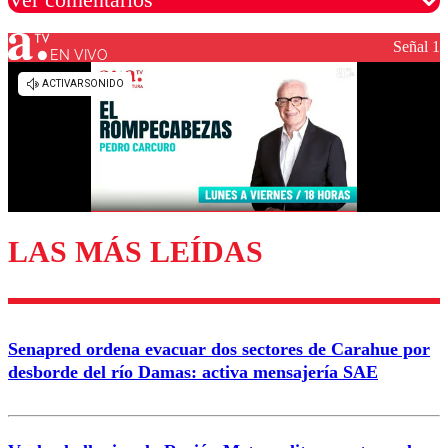
Señal 1
EN VIVO
Los comentarios son moderados para garantizar un
diálogo respetuoso.
Nombre
Correo
LAS MÁS LEÍDAS
Enviar comentario
Senapred ordena evacuar dos sectores de Carahue por
desborde del río Damas: activa mensajería SAE