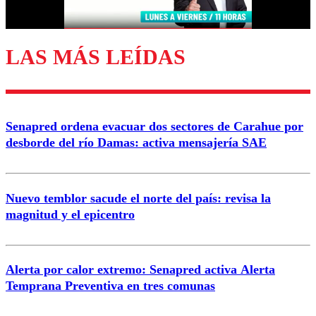
Correo
LAS MÁS LEÍDAS
Enviar comentario
Senapred ordena evacuar dos sectores de Carahue por
desborde del río Damas: activa mensajería SAE
Nuevo temblor sacude el norte del país: revisa la
magnitud y el epicentro
Alerta por calor extremo: Senapred activa Alerta
Temprana Preventiva en tres comunas