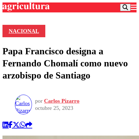
NACIONAL
Podcast
Papa Francisco designa a
Frecuencias
Agricultura TV
Fernando Chomalí como nuevo
Deportes
arzobispo de Santiago
Entretención
Colo Colo
Noticias
Motor
Vida Social
Otros Deportes
Dato Practico
Publicaciones en medios
por
Carlos Pizarro
Seleccion Chilena
Economía
Opinión
octubre 25, 2023
Torneo Internacional
Internacional
Programas
Torneo Nacional
Nacional
Comercial
Universidad Católica
Política
Universidad de Chile
Sustentabilidad