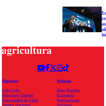
Ex
re
as
al
hí
Deportes
Noticias
Colo Colo
Dato Practico
Seleccion Chilena
Economía
Universidad de Chile
Internacional
Torneo Nacional
Nacional