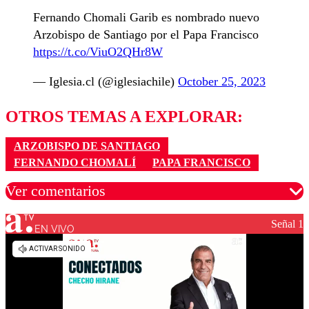
Fernando Chomali Garib es nombrado nuevo
Arzobispo de Santiago por el Papa Francisco
https://t.co/ViuO2QHr8W
— Iglesia.cl (@iglesiachile)
October 25, 2023
OTROS TEMAS A EXPLORAR:
ARZOBISPO DE SANTIAGO
FERNANDO CHOMALÍ
PAPA FRANCISCO
Ver comentarios
Señal 1
EN VIVO
Los comentarios son moderados para garantizar un
diálogo respetuoso.
Nombre