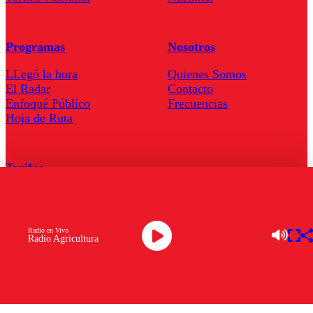
Programas
Nosotros
LLegó la hora
Quienes Somos
El Radar
Contacto
Enfoqué Público
Frecuencias
Hoja de Ruta
Tarifas
Comercial
Tarifas Servel Radio
Radio en Vivo
Radio Agricultura
Radio en Vivo
TV en Vivo
Descarga la APP