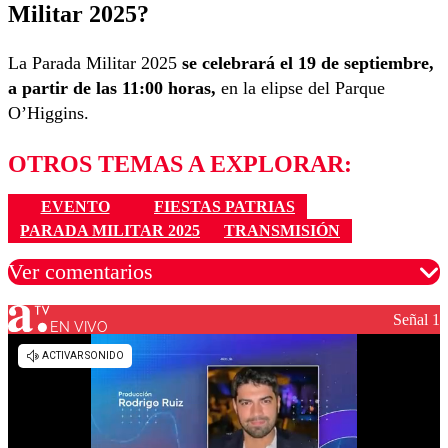
Militar 2025?
La Parada Militar 2025
se celebrará el 19 de septiembre,
a partir de las 11:00 horas,
en la elipse del Parque
O’Higgins.
OTROS TEMAS A EXPLORAR:
EVENTO
FIESTAS PATRIAS
PARADA MILITAR 2025
TRANSMISIÓN
Ver comentarios
Señal 1
EN VIVO
Los comentarios son moderados para garantizar un
diálogo respetuoso.
Nombre