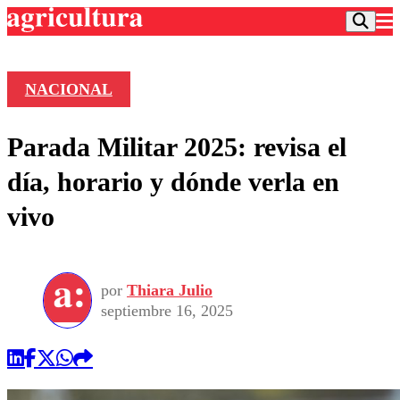
NACIONAL
Podcast
Parada Militar 2025: revisa el
Frecuencias
Agricultura TV
día, horario y dónde verla en
Deportes
vivo
Entretención
Colo Colo
Noticias
Motor
Vida Social
Otros Deportes
Dato Practico
Publicaciones en medios
por
Thiara Julio
Seleccion Chilena
Economía
Opinión
septiembre 16, 2025
Torneo Internacional
Internacional
Programas
Torneo Nacional
Nacional
Comercial
Universidad Católica
Política
Universidad de Chile
Sustentabilidad