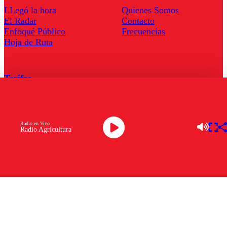
LLegó la hora
Quienes Somos
El Radar
Contacto
Enfoqué Público
Frecuencias
Hoja de Ruta
Tarifas
Comercial
Tarifas Servel Radio
Radio en Vivo
Radio Agricultura
Radio en Vivo
TV en Vivo
Descarga la APP