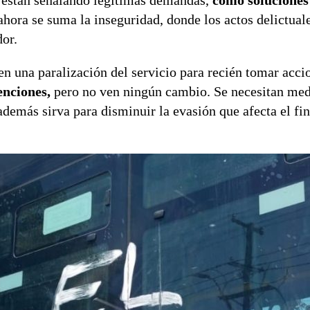
 están señalando legítimas demandas,
como soluciones
ahora se suma la inseguridad, donde los actos delictual
dor.
n una paralización del servicio para recién tomar acci
enciones,
pero no ven ningún cambio. Se necesitan med
 además sirva para disminuir la evasión que afecta el f