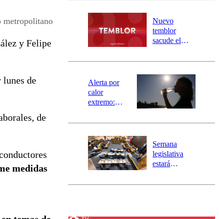
desborde del
río Damas:
o metropolitano
Nuevo
activa
temblor
mensajería
sacude el
ález y Felipe
SAE
norte del país:
revisa la
magnitud y el
r lunes de
epicentro
Alerta por
calor
extremo:
Senapred
aborales, de
activa Alerta
Temprana
Preventiva en
Semana
tres comunas
 conductores
legislativa
estará
ome medidas
marcada por
el fin de la
tramitación
del proyecto
de