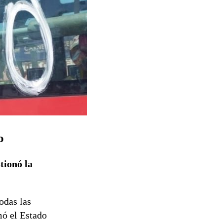
o
tionó la
odas las
mó el Estado