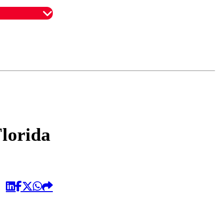
omentario
lorida