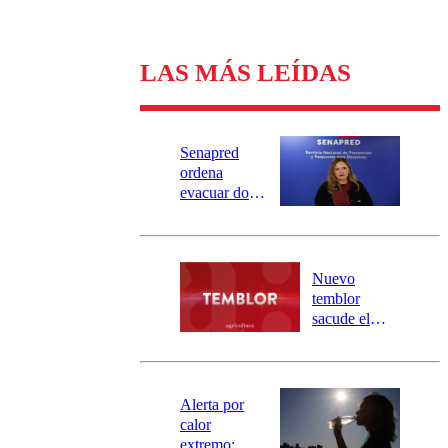
LAS MÁS LEÍDAS
Senapred
ordena
evacuar dos
sectores de
Carahue por
desborde del
río Damas:
Nuevo
activa
temblor
mensajería
sacude el
SAE
norte del país:
revisa la
magnitud y el
epicentro
Alerta por
calor
extremo: