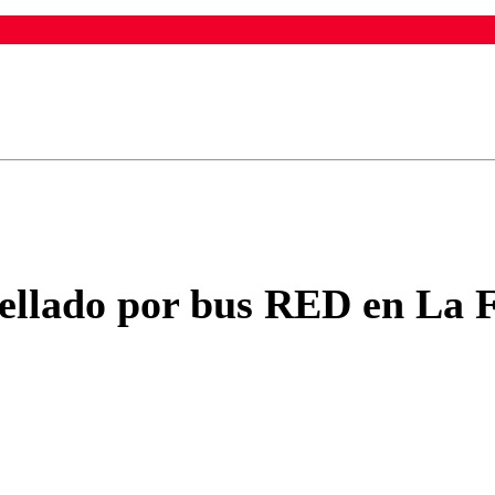
ados para garantizar un diálogo respetuoso.
Correo
Enviar c
ellado por bus RED en La F