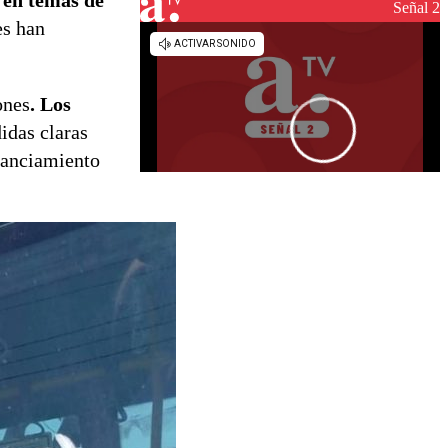
 en temas de
reconstrucción
Señal 2
es han
ones
. Los
idas claras
inanciamiento