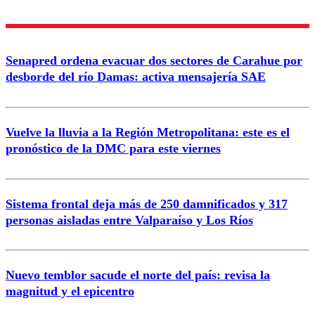
Enviar comentario
Senapred ordena evacuar dos sectores de Carahue por
desborde del río Damas: activa mensajería SAE
Vuelve la lluvia a la Región Metropolitana: este es el
pronóstico de la DMC para este viernes
Sistema frontal deja más de 250 damnificados y 317
personas aisladas entre Valparaíso y Los Ríos
Nuevo temblor sacude el norte del país: revisa la
magnitud y el epicentro