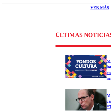
VER MÁS
ÚLTIMAS NOTICIA
Mi
la
co
ac
Mi
ca
“T