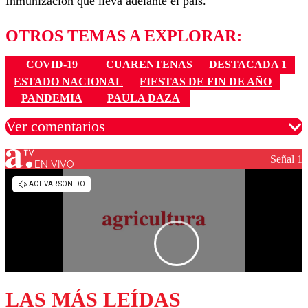
Inmunización que lleva adelante el país.
OTROS TEMAS A EXPLORAR:
COVID-19
CUARENTENAS
DESTACADA 1
ESTADO NACIONAL
FIESTAS DE FIN DE AÑO
PANDEMIA
PAULA DAZA
Ver comentarios
Señal 1
EN VIVO
Los comentarios son moderados para garantizar un
diálogo respetuoso.
Nombre
Correo
LAS MÁS LEÍDAS