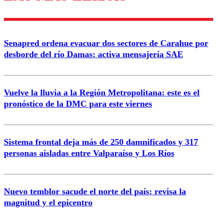
diálogo respetuoso.
Nombre
Senapred ordena evacuar dos sectores de Carahue por
Correo
desborde del río Damas: activa mensajería SAE
Vuelve la lluvia a la Región Metropolitana: este es el
pronóstico de la DMC para este viernes
Enviar comentario
Sistema frontal deja más de 250 damnificados y 317
personas aisladas entre Valparaíso y Los Ríos
Nuevo temblor sacude el norte del país: revisa la
magnitud y el epicentro