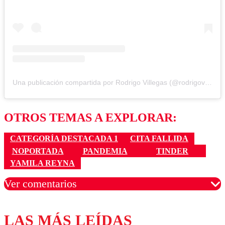
Una publicación compartida por Rodrigo Villegas (@rodrigovillegascomediante)
OTROS TEMAS A EXPLORAR:
CATEGORÍA DESTACADA 1
CITA FALLIDA
NOPORTADA
PANDEMIA
TINDER
YAMILA REYNA
Ver comentarios
LAS MÁS LEÍDAS
Los comentarios son moderados para garantizar un