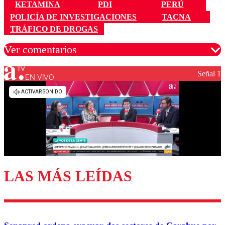
KETAMINA
PDI
PERÚ
POLICÍA DE INVESTIGACIONES
TACNA
TRÁFICO DE DROGAS
Ver comentarios
Señal 1
EN VIVO
Los comentarios son moderados para garantizar un
diálogo respetuoso.
Nombre
Correo
LAS MÁS LEÍDAS
Enviar comentario