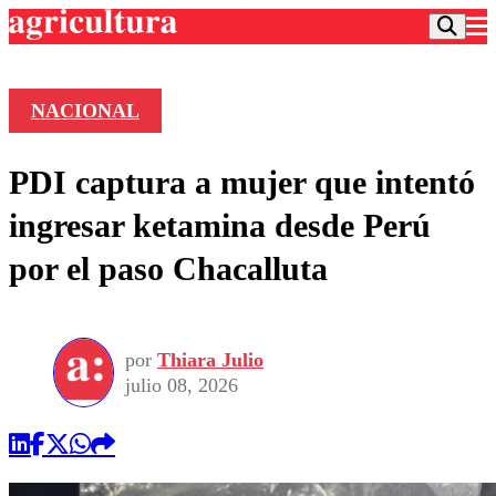
NACIONAL
Podcast
PDI captura a mujer que intentó
Frecuencias
Agricultura TV
ingresar ketamina desde Perú
Deportes
por el paso Chacalluta
Entretención
Colo Colo
Noticias
Motor
Vida Social
Otros Deportes
Dato Practico
Publicaciones en medios
por
Thiara Julio
Seleccion Chilena
Economía
Opinión
julio 08, 2026
Torneo Internacional
Internacional
Programas
Torneo Nacional
Nacional
Comercial
Universidad Católica
Política
Universidad de Chile
Sustentabilidad