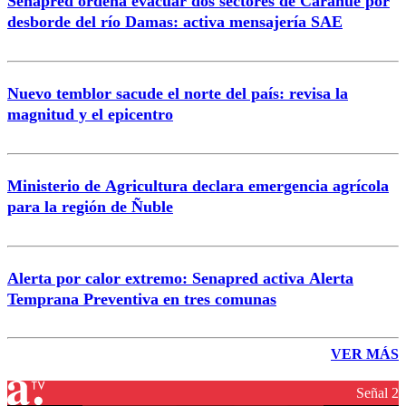
Senapred ordena evacuar dos sectores de Carahue por
desborde del río Damas: activa mensajería SAE
Nuevo temblor sacude el norte del país: revisa la
magnitud y el epicentro
Ministerio de Agricultura declara emergencia agrícola
para la región de Ñuble
Alerta por calor extremo: Senapred activa Alerta
Temprana Preventiva en tres comunas
VER MÁS
Señal 2