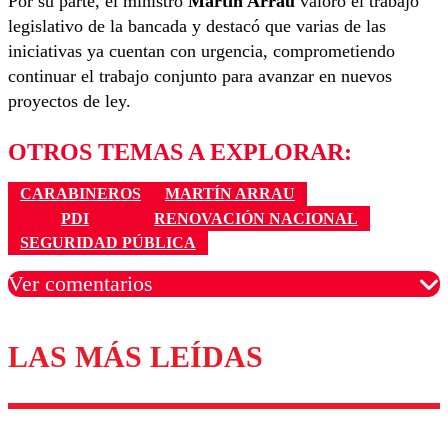
Por su parte, el ministro
Martín Arrau
valoró el trabajo
legislativo de la bancada y destacó que varias de las
iniciativas ya cuentan con urgencia, comprometiendo
continuar el trabajo conjunto para avanzar en nuevos
proyectos de ley.
OTROS TEMAS A EXPLORAR:
CARABINEROS
MARTÍN ARRAU
PDI
RENOVACIÓN NACIONAL
SEGURIDAD PÚBLICA
Ver comentarios
LAS MÁS LEÍDAS
Los comentarios son moderados para garantizar un
diálogo respetuoso.
Nombre