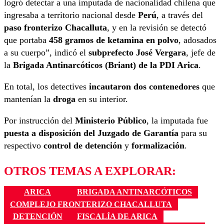
logró detectar a una imputada de nacionalidad chilena que
ingresaba a territorio nacional desde
Perú
, a través del
paso fronterizo Chacalluta
, y en la revisión se detectó
que portaba
458 gramos de ketamina en polvo
, adosados
a su cuerpo”, indicó el
subprefecto José Vergara
, jefe de
la
Brigada Antinarcóticos (Briant) de la PDI Arica
.
En total, los detectives
incautaron dos contenedores
que
mantenían la
droga
en su interior.
Por instrucción del
Ministerio Público
, la imputada fue
puesta a disposición del Juzgado de Garantía
para su
respectivo
control de detención
y
formalización
.
OTROS TEMAS A EXPLORAR:
ARICA
BRIGADA ANTINARCÓTICOS
COMPLEJO FRONTERIZO CHACALLUTA
DETENCIÓN
FISCALÍA DE ARICA