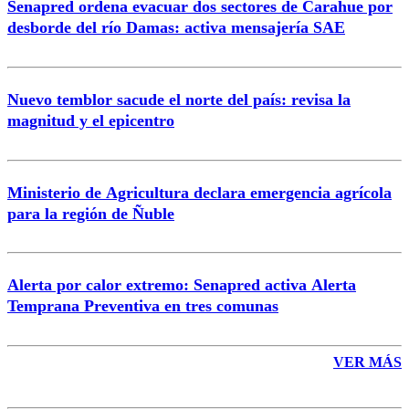
Senapred ordena evacuar dos sectores de Carahue por
Correo
desborde del río Damas: activa mensajería SAE
Nuevo temblor sacude el norte del país: revisa la
magnitud y el epicentro
Enviar comentario
Ministerio de Agricultura declara emergencia agrícola
para la región de Ñuble
Alerta por calor extremo: Senapred activa Alerta
Temprana Preventiva en tres comunas
VER MÁS