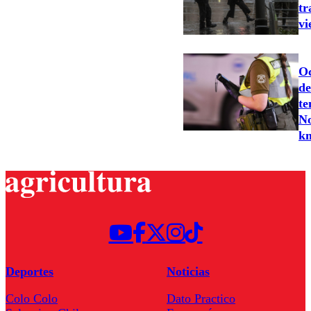
tr
vi
Oc
de
te
No
k
Deportes
Noticias
Colo Colo
Dato Practico