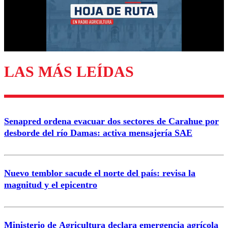
Nombre
Correo
LAS MÁS LEÍDAS
Enviar comentario
Senapred ordena evacuar dos sectores de Carahue por
desborde del río Damas: activa mensajería SAE
Nuevo temblor sacude el norte del país: revisa la
magnitud y el epicentro
Ministerio de Agricultura declara emergencia agrícola