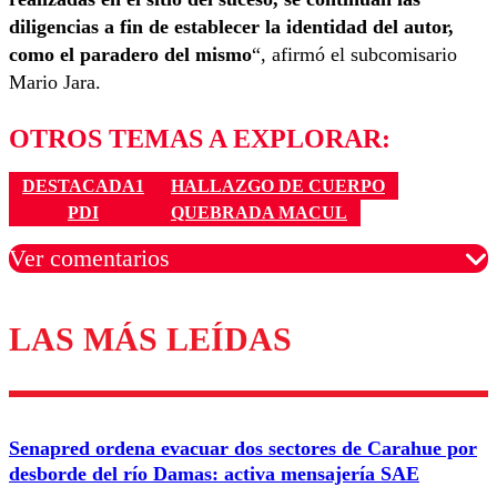
diligencias a fin de establecer la identidad del autor,
como el paradero del mismo
“, afirmó el subcomisario
Mario Jara.
OTROS TEMAS A EXPLORAR:
DESTACADA1
HALLAZGO DE CUERPO
PDI
QUEBRADA MACUL
Ver comentarios
LAS MÁS LEÍDAS
Los comentarios son moderados para garantizar un
diálogo respetuoso.
Nombre
Senapred ordena evacuar dos sectores de Carahue por
Correo
desborde del río Damas: activa mensajería SAE