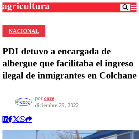
NACIONAL
Podcast
PDI detuvo a encargada de
Frecuencias
Agricultura TV
albergue que facilitaba el ingreso
Deportes
ilegal de inmigrantes en Colchane
Entretención
Colo Colo
Noticias
Motor
Vida Social
Otros Deportes
Dato Practico
por
core
Publicaciones en medios
Seleccion Chilena
Economía
diciembre 29, 2022
Opinión
Torneo Internacional
Internacional
Programas
Torneo Nacional
Nacional
Comercial
Universidad Católica
Política
Universidad de Chile
Sustentabilidad