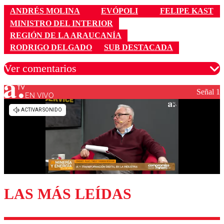
ANDRÉS MOLINA
EVÓPOLI
FELIPE KAST
MINISTRO DEL INTERIOR
REGIÓN DE LA ARAUCANÍA
RODRIGO DELGADO
SUB DESTACADA
Ver comentarios
Señal 1
EN VIVO
Los comentarios son moderados para garantizar un
diálogo respetuoso.
Nombre
Correo
LAS MÁS LEÍDAS
Enviar comentario