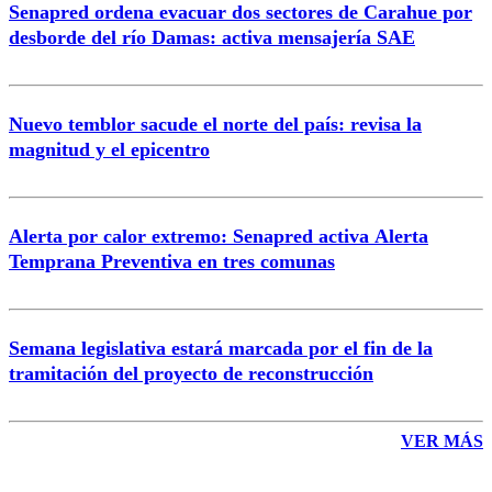
Senapred ordena evacuar dos sectores de Carahue por
Correo
desborde del río Damas: activa mensajería SAE
Nuevo temblor sacude el norte del país: revisa la
magnitud y el epicentro
Enviar comentario
Alerta por calor extremo: Senapred activa Alerta
Temprana Preventiva en tres comunas
Semana legislativa estará marcada por el fin de la
tramitación del proyecto de reconstrucción
VER MÁS