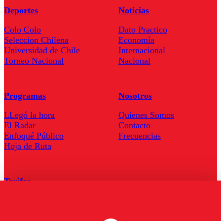
Deportes
Noticias
Colo Colo
Dato Practico
Seleccion Chilena
Economía
Universidad de Chile
Internacional
Torneo Nacional
Nacional
Programas
Nosotros
LLegó la hora
Quienes Somos
El Radar
Contacto
Enfoqué Público
Frecuencias
Hoja de Ruta
Tarifas
Comercial
Tarifas Servel Radio