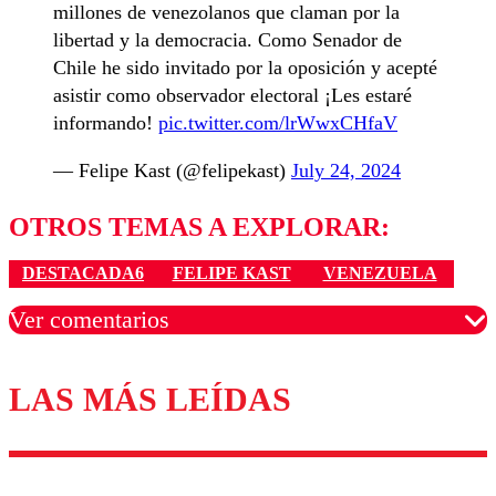
millones de venezolanos que claman por la
libertad y la democracia. Como Senador de
Chile he sido invitado por la oposición y acepté
asistir como observador electoral ¡Les estaré
informando!
pic.twitter.com/lrWwxCHfaV
— Felipe Kast (@felipekast)
July 24, 2024
OTROS TEMAS A EXPLORAR:
DESTACADA6
FELIPE KAST
VENEZUELA
Ver comentarios
LAS MÁS LEÍDAS
Los comentarios son moderados para garantizar un
diálogo respetuoso.
Nombre