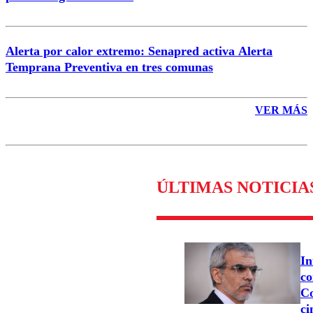
Alerta por calor extremo: Senapred activa Alerta
Temprana Preventiva en tres comunas
VER MÁS
ÚLTIMAS NOTICIA
In
co
Co
ci