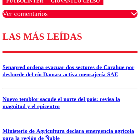
FUTBOLINTER
GIOVANI LO CELSO
Ver comentarios
LAS MÁS LEÍDAS
Los comentarios son moderados para garantizar un
diálogo respetuoso.
Nombre
Senapred ordena evacuar dos sectores de Carahue por
Correo
desborde del río Damas: activa mensajería SAE
Nuevo temblor sacude el norte del país: revisa la
magnitud y el epicentro
Enviar comentario
Ministerio de Agricultura declara emergencia agrícola
para la región de Ñuble