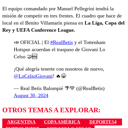
El equipo comandado por Manuel Pellegrini tendrá la
misión de competir en tres frentes. El cuadro que hace de
local en el Benito Villamarín piensa en
La Liga, Copa del
Rey y UEFA Conference League.
📣 OFICIAL | El
#RealBetis
y el Tottenham
Hotspur acuerdan el traspaso de Giovani Lo
Celso 🤝🆕
¡Qué alegría tenerte con nosotros de nuevo,
@LoCelsoGiovani
! 🔥😁
— Real Betis Balompié 🌴💚 (@RealBetis)
August 30, 2024
OTROS TEMAS A EXPLORAR:
ARGENTINA
COPA AMÉRICA
DEPORTES4