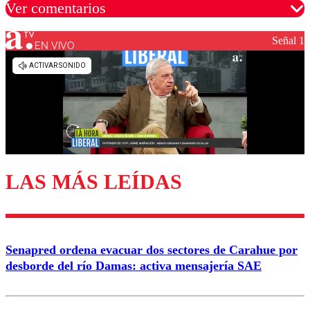
Ver comentarios
Señal 1
EN VIVO
Los comentarios son moderados para garantizar un
diálogo respetuoso.
Nombre
Correo
LAS MÁS LEÍDAS
Enviar comentario
Senapred ordena evacuar dos sectores de Carahue por
desborde del río Damas: activa mensajería SAE