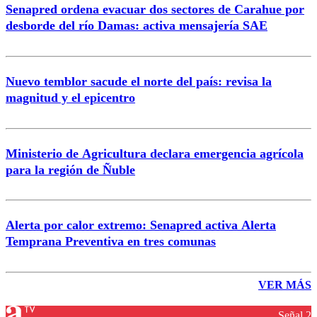
Senapred ordena evacuar dos sectores de Carahue por
desborde del río Damas: activa mensajería SAE
Nuevo temblor sacude el norte del país: revisa la
magnitud y el epicentro
Ministerio de Agricultura declara emergencia agrícola
para la región de Ñuble
Alerta por calor extremo: Senapred activa Alerta
Temprana Preventiva en tres comunas
VER MÁS
Señal 2