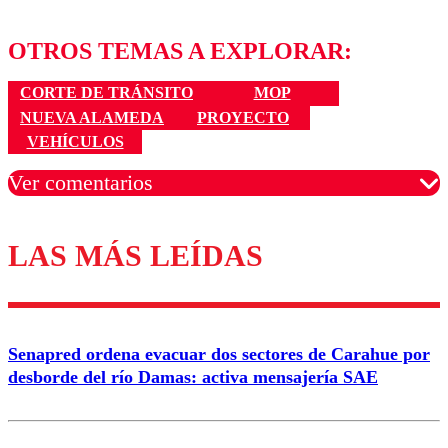
OTROS TEMAS A EXPLORAR:
CORTE DE TRÁNSITO
MOP
NUEVA ALAMEDA
PROYECTO
VEHÍCULOS
Ver comentarios
LAS MÁS LEÍDAS
Los comentarios son moderados para garantizar un
diálogo respetuoso.
Nombre
Senapred ordena evacuar dos sectores de Carahue por
Correo
desborde del río Damas: activa mensajería SAE