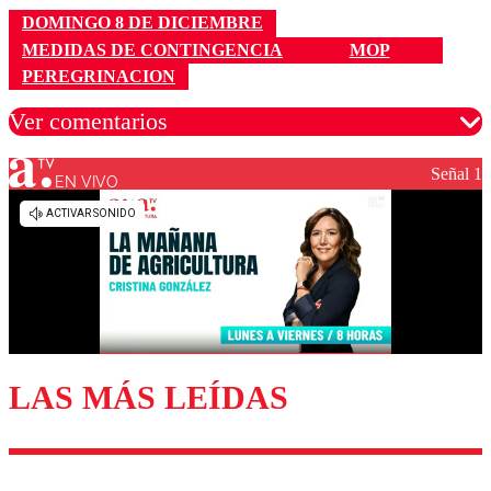
DOMINGO 8 DE DICIEMBRE
MEDIDAS DE CONTINGENCIA
MOP
PEREGRINACION
Ver comentarios
Señal 1
EN VIVO
Los comentarios son moderados para garantizar un
diálogo respetuoso.
Nombre
Correo
LAS MÁS LEÍDAS
Enviar comentario