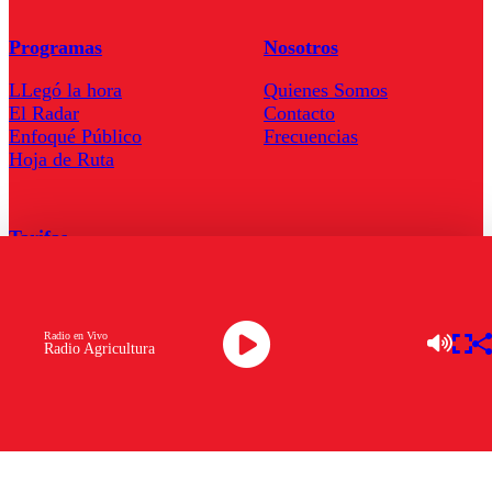
Programas
Nosotros
LLegó la hora
Quienes Somos
El Radar
Contacto
Enfoqué Público
Frecuencias
Hoja de Ruta
Tarifas
Comercial
Tarifas Servel Radio
Radio en Vivo
Radio Agricultura
Radio en Vivo
TV en Vivo
Descarga la APP