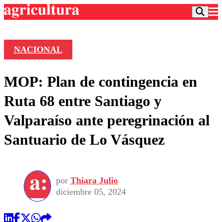
NACIONAL
Podcast
MOP: Plan de contingencia en
Frecuencias
Agricultura TV
Ruta 68 entre Santiago y
Deportes
Valparaíso ante peregrinación al
Entretención
Colo Colo
Noticias
Santuario de Lo Vásquez
Motor
Vida Social
Otros Deportes
Dato Practico
Publicaciones en medios
Seleccion Chilena
Economía
Opinión
Torneo Internacional
Internacional
por
Thiara Julio
Programas
Torneo Nacional
Nacional
diciembre 05, 2024
Comercial
Universidad Católica
Política
Universidad de Chile
Sustentabilidad