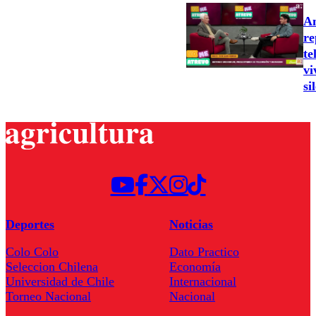
An
re
te
vi
si
Deportes
Noticias
Colo Colo
Dato Practico
Seleccion Chilena
Economía
Universidad de Chile
Internacional
Torneo Nacional
Nacional