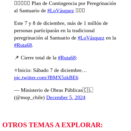
🚶🏻‍♂️🚴‍♀️ Plan de Contingencia por Peregrinación
al Santuario de
#LoVásquez
🚴🏼‍♂️
Este 7 y 8 de diciembre, más de 1 millón de
personas participarán en la tradicional
peregrinación al Santuario de
#LoVásquez
en la
#Ruta68
.
📌 Cierre total de la
#Ruta68
:
⭐️Inicio: Sábado 7 de diciembre…
pic.twitter.com/JBMX5zkBE6
— Ministerio de Obras Públicas🇨🇱
(@mop_chile)
December 5, 2024
OTROS TEMAS A EXPLORAR: