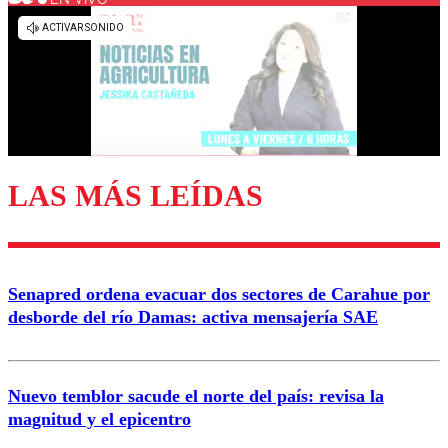
Los comentarios son moderados para garantizar un
diálogo respetuoso.
Nombre
Correo
LAS MÁS LEÍDAS
Enviar comentario
Senapred ordena evacuar dos sectores de Carahue por
desborde del río Damas: activa mensajería SAE
Nuevo temblor sacude el norte del país: revisa la
magnitud y el epicentro