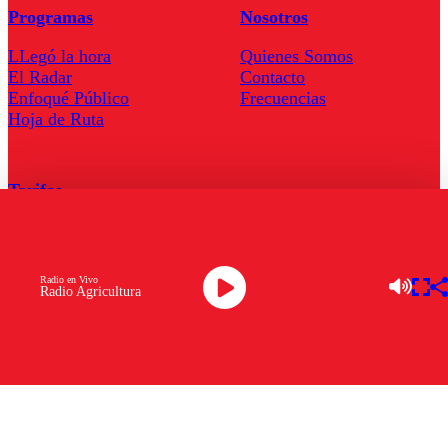
Programas
Nosotros
LLegó la hora
Quienes Somos
El Radar
Contacto
Enfoqué Público
Frecuencias
Hoja de Ruta
Tarifas
Comercial
Tarifas Servel Radio
Radio en Vivo
Radio Agricultura
Radio en Vivo
TV en Vivo
Descarga la APP