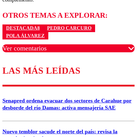
OTROS TEMAS A EXPLORAR:
DESTACADA8
PEDRO CARCURO
POLA ÁLVAREZ
Ver comentarios
LAS MÁS LEÍDAS
Los comentarios son moderados para garantizar un
diálogo respetuoso.
Nombre
Senapred ordena evacuar dos sectores de Carahue por
Correo
desborde del río Damas: activa mensajería SAE
Nuevo temblor sacude el norte del país: revisa la