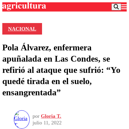
NACIONAL
Podcast
Pola Álvarez, enfermera
Frecuencias
Agricultura TV
apuñalada en Las Condes, se
Deportes
refirió al ataque que sufrió: “Yo
Entretención
Colo Colo
Noticias
quedé tirada en el suelo,
Motor
Vida Social
Otros Deportes
Dato Practico
ensangrentada”
Publicaciones en medios
Seleccion Chilena
Economía
Opinión
Torneo Internacional
Internacional
Programas
Torneo Nacional
Nacional
Comercial
por
Gloria T.
Universidad Católica
Política
julio 11, 2022
Universidad de Chile
Sustentabilidad