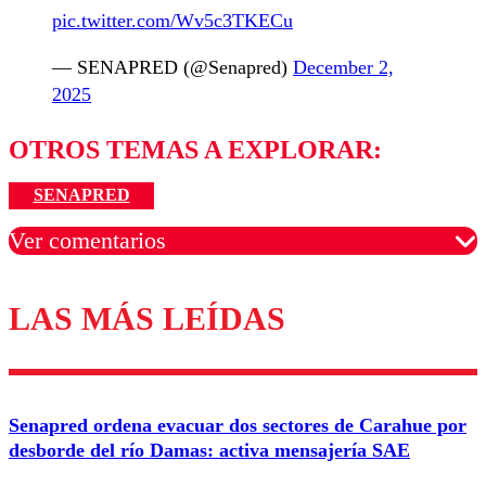
pic.twitter.com/Wv5c3TKECu
— SENAPRED (@Senapred)
December 2,
2025
OTROS TEMAS A EXPLORAR:
SENAPRED
Ver comentarios
LAS MÁS LEÍDAS
Los comentarios son moderados para garantizar un
diálogo respetuoso.
Nombre
Senapred ordena evacuar dos sectores de Carahue por
Correo
desborde del río Damas: activa mensajería SAE