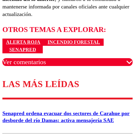
mantenerse informada por canales oficiales ante cualquier
actualización.
OTROS TEMAS A EXPLORAR:
ALERTA ROJA
INCENDIO FORESTAL
SENAPRED
Ver comentarios
LAS MÁS LEÍDAS
Los comentarios son moderados para garantizar un
diálogo respetuoso.
Nombre
Senapred ordena evacuar dos sectores de Carahue por
Correo
desborde del río Damas: activa mensajería SAE