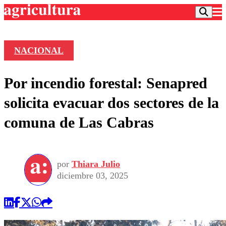
NACIONAL
Podcast
Por incendio forestal: Senapred
Frecuencias
Agricultura TV
solicita evacuar dos sectores de la
Deportes
comuna de Las Cabras
Entretención
Colo Colo
Noticias
Motor
Vida Social
Otros Deportes
Dato Practico
Publicaciones en medios
por
Thiara Julio
Seleccion Chilena
Economía
Opinión
diciembre 03, 2025
Torneo Internacional
Internacional
Programas
Torneo Nacional
Nacional
Comercial
Universidad Católica
Política
Universidad de Chile
Sustentabilidad