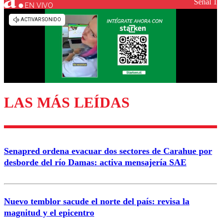
Señal 1
EN VIVO
Los comentarios son moderados para garantizar un
diálogo respetuoso.
Nombre
Correo
LAS MÁS LEÍDAS
Enviar comentario
Senapred ordena evacuar dos sectores de Carahue por
desborde del río Damas: activa mensajería SAE
Nuevo temblor sacude el norte del país: revisa la
magnitud y el epicentro