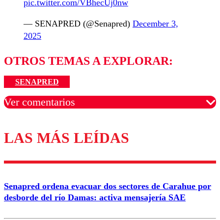
pic.twitter.com/VBhecUj0nw
— SENAPRED (@Senapred)
December 3,
2025
OTROS TEMAS A EXPLORAR:
SENAPRED
Ver comentarios
LAS MÁS LEÍDAS
Los comentarios son moderados para garantizar un
diálogo respetuoso.
Nombre
Senapred ordena evacuar dos sectores de Carahue por
Correo
desborde del río Damas: activa mensajería SAE