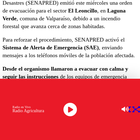
Desastres (SENAPRED) emitió este miércoles una orden
de evacuación para el sector
El Leoncillo
, en
Laguna
Verde
, comuna de Valparaíso, debido a un incendio
forestal que avanza cerca de zonas habitadas.
Para reforzar el procedimiento, SENAPRED activó el
Sistema de Alerta de Emergencia (SAE)
, enviando
mensajes a los teléfonos móviles de la población afectada.
Desde el organismo llamaron a evacuar con calma y
seguir las instrucciones
de los equipos de emergencia
desplegados en el área.
Bomberos, brigadas de Conaf y personal municipal
trabajan en el combate del fuego mientras se monitorea su
Radio en Vivo
Radio Agricultura
avance para determinar nuevos cursos de acción.
#SENAPREDInforma
Por incendio forestal SENAPRED solicita