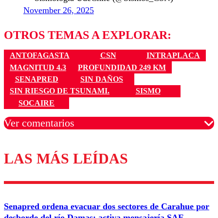
November 26, 2025
OTROS TEMAS A EXPLORAR:
ANTOFAGASTA
CSN
INTRAPLACA
MAGNITUD 4.3
PROFUNDIDAD 249 KM
SENAPRED
SIN DAÑOS
SIN RIESGO DE TSUNAMI.
SISMO
SOCAIRE
Ver comentarios
LAS MÁS LEÍDAS
Los comentarios son moderados para garantizar un
diálogo respetuoso.
Nombre
Senapred ordena evacuar dos sectores de Carahue por
Correo
desborde del río Damas: activa mensajería SAE