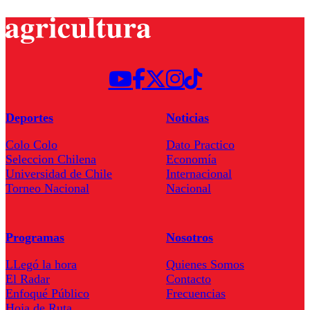
Deportes
Noticias
Colo Colo
Dato Practico
Seleccion Chilena
Economía
Universidad de Chile
Internacional
Torneo Nacional
Nacional
Programas
Nosotros
LLegó la hora
Quienes Somos
El Radar
Contacto
Enfoqué Público
Frecuencias
Hoja de Ruta