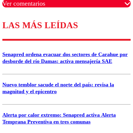
Ver comentarios
LAS MÁS LEÍDAS
Los comentarios son moderados para garantizar un
diálogo respetuoso.
Nombre
Senapred ordena evacuar dos sectores de Carahue por
Correo
desborde del río Damas: activa mensajería SAE
Nuevo temblor sacude el norte del país: revisa la
magnitud y el epicentro
Enviar comentario
Alerta por calor extremo: Senapred activa Alerta
Temprana Preventiva en tres comunas