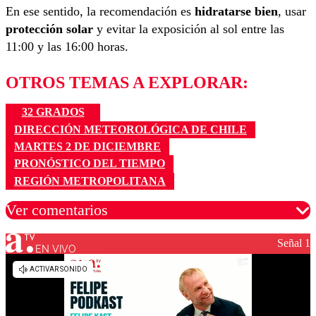
En ese sentido, la recomendación es
hidratarse bien
, usar
protección solar
y evitar la exposición al sol entre las
11:00 y las 16:00 horas.
OTROS TEMAS A EXPLORAR:
32 GRADOS
DIRECCIÓN METEOROLÓGICA DE CHILE
MARTES 2 DE DICIEMBRE
PRONÓSTICO DEL TIEMPO
REGIÓN METROPOLITANA
Ver comentarios
Señal 1
EN VIVO
Los comentarios son moderados para garantizar un
diálogo respetuoso.
Nombre