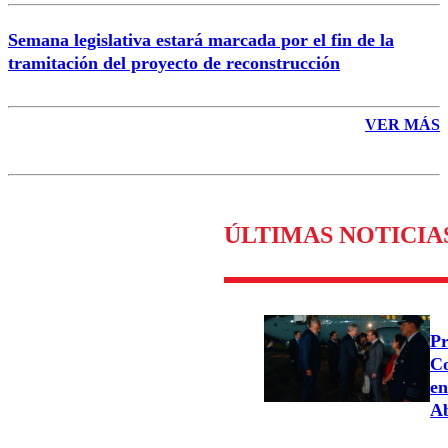
Semana legislativa estará marcada por el fin de la
tramitación del proyecto de reconstrucción
VER MÁS
ÚLTIMAS NOTICIA
Pr
Co
en
Ab