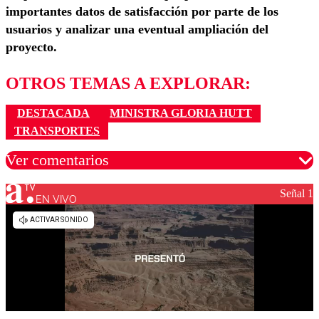
importantes datos de satisfacción por parte de los
usuarios y analizar una eventual ampliación del
proyecto.
OTROS TEMAS A EXPLORAR:
DESTACADA
MINISTRA GLORIA HUTT
TRANSPORTES
Ver comentarios
Señal 1
EN VIVO
Los comentarios son moderados para garantizar un
diálogo respetuoso.
Nombre
Correo