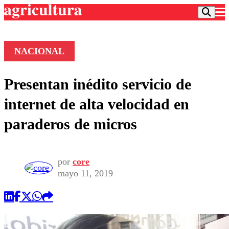
NACIONAL
Podcast
Presentan inédito servicio de
Frecuencias
Agricultura TV
internet de alta velocidad en
Deportes
paraderos de micros
Entretención
Colo Colo
Noticias
Motor
Vida Social
Otros Deportes
Dato Practico
por
core
Publicaciones en medios
Seleccion Chilena
Economía
mayo 11, 2019
Opinión
Torneo Internacional
Internacional
Programas
Torneo Nacional
Nacional
Comercial
Universidad Católica
Política
Universidad de Chile
Sustentabilidad