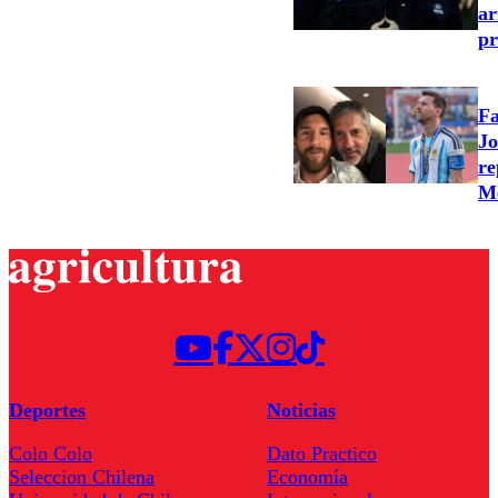
ar
pr
Fa
Jo
re
Me
Deportes
Noticias
Colo Colo
Dato Practico
Seleccion Chilena
Economía