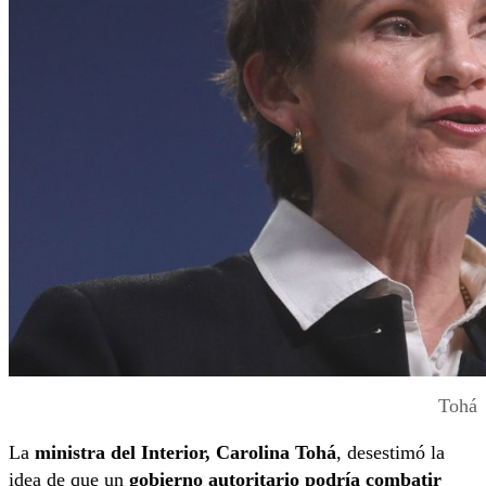
Tohá
La
ministra del Interior, Carolina Tohá
, desestimó la
idea de que un
gobierno autoritario podría combatir