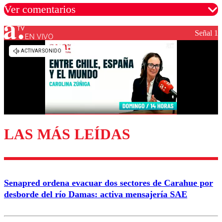
Ver comentarios
Señal 1
EN VIVO
Los comentarios son moderados para garantizar un
diálogo respetuoso.
Nombre
Correo
LAS MÁS LEÍDAS
Enviar comentario
Senapred ordena evacuar dos sectores de Carahue por
desborde del río Damas: activa mensajería SAE