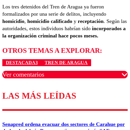
Los tres detenidos del Tren de Aragua ya fueron
formalizados por una serie de delitos, incluyendo
homicidio
,
homicidio calificado
y
receptación
. Según las
autoridades, estos individuos habrían sido
incorporados a
la organización criminal hace pocos meses.
OTROS TEMAS A EXPLORAR:
DESTACADA3
TREN DE ARAGUA
Ver comentarios
LAS MÁS LEÍDAS
Los comentarios son moderados para garantizar un
diálogo respetuoso.
Nombre
Senapred ordena evacuar dos sectores de Carahue por
Correo