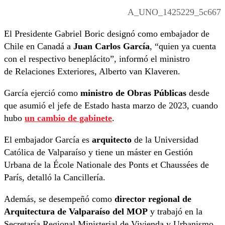
A_UNO_1425229_5c667
El Presidente Gabriel Boric designó como embajador de
Chile en Canadá a
Juan Carlos García
, “quien ya cuenta
con el respectivo beneplácito”, informó el ministro
de Relaciones Exteriores, Alberto van Klaveren.
García ejerció como
ministro de Obras Públicas
desde
que asumió el jefe de Estado hasta marzo de 2023, cuando
hubo
un cambio de gabinete
.
El embajador García es
arquitecto
de la Universidad
Católica de Valparaíso y tiene un máster en Gestión
Urbana de la École Nationale des Ponts et Chaussées de
París, detalló la Cancillería.
Además, se desempeñó como
director regional de
Arquitectura de Valparaíso del MOP
y trabajó en la
Secretaría Regional Ministerial de Vivienda y Urbanismo