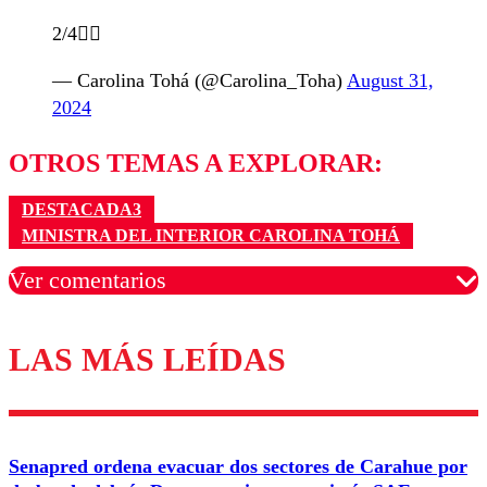
2/4👇🏻
— Carolina Tohá (@Carolina_Toha)
August 31,
2024
OTROS TEMAS A EXPLORAR:
DESTACADA3
MINISTRA DEL INTERIOR CAROLINA TOHÁ
Ver comentarios
LAS MÁS LEÍDAS
Los comentarios son moderados para garantizar un
diálogo respetuoso.
Nombre
Senapred ordena evacuar dos sectores de Carahue por
Correo