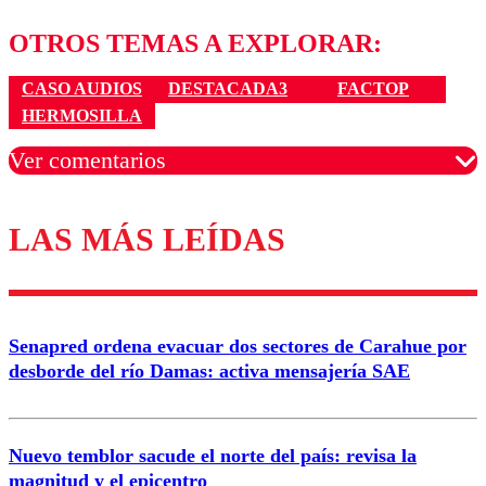
OTROS TEMAS A EXPLORAR:
CASO AUDIOS
DESTACADA3
FACTOP
HERMOSILLA
Ver comentarios
LAS MÁS LEÍDAS
Los comentarios son moderados para garantizar un
diálogo respetuoso.
Nombre
Senapred ordena evacuar dos sectores de Carahue por
Correo
desborde del río Damas: activa mensajería SAE
Nuevo temblor sacude el norte del país: revisa la
magnitud y el epicentro