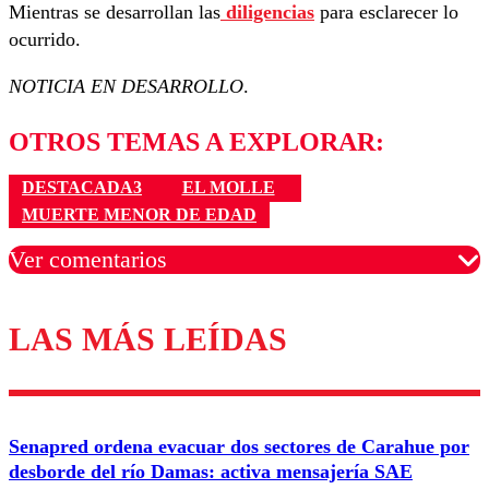
Mientras se desarrollan las
diligencias
para esclarecer lo
ocurrido.
NOTICIA EN DESARROLLO
.
OTROS TEMAS A EXPLORAR:
DESTACADA3
EL MOLLE
MUERTE MENOR DE EDAD
Ver comentarios
LAS MÁS LEÍDAS
Los comentarios son moderados para garantizar un
diálogo respetuoso.
Nombre
Senapred ordena evacuar dos sectores de Carahue por
Correo
desborde del río Damas: activa mensajería SAE