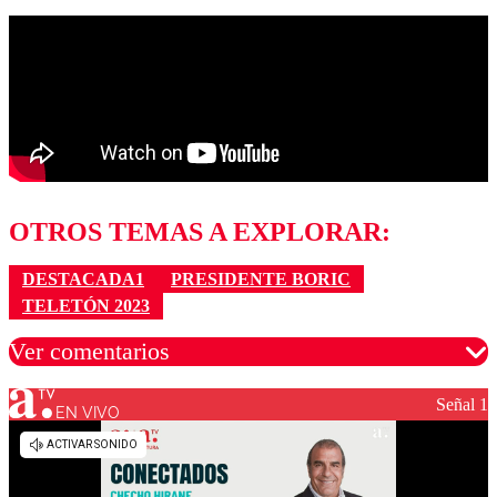
OTROS TEMAS A EXPLORAR:
DESTACADA1
PRESIDENTE BORIC
TELETÓN 2023
Ver comentarios
Señal 1
EN VIVO
Los comentarios son moderados para garantizar un
diálogo respetuoso.
Nombre