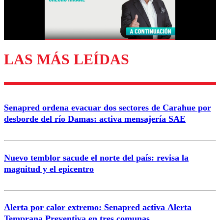
Correo
LAS MÁS LEÍDAS
Enviar comentario
Senapred ordena evacuar dos sectores de Carahue por
desborde del río Damas: activa mensajería SAE
Nuevo temblor sacude el norte del país: revisa la
magnitud y el epicentro
Alerta por calor extremo: Senapred activa Alerta
Temprana Preventiva en tres comunas