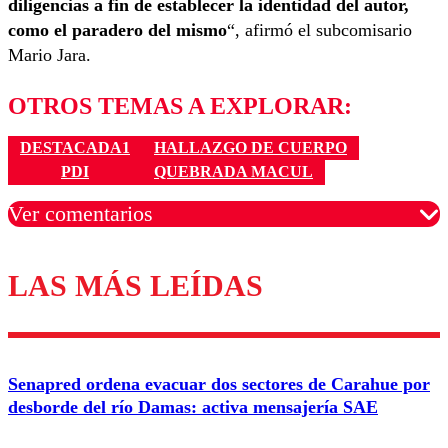
diligencias a fin de establecer la identidad del autor,
como el paradero del mismo
“, afirmó el subcomisario
Mario Jara.
OTROS TEMAS A EXPLORAR:
DESTACADA1
HALLAZGO DE CUERPO
PDI
QUEBRADA MACUL
Ver comentarios
LAS MÁS LEÍDAS
Los comentarios son moderados para garantizar un
diálogo respetuoso.
Nombre
Senapred ordena evacuar dos sectores de Carahue por
Correo
desborde del río Damas: activa mensajería SAE