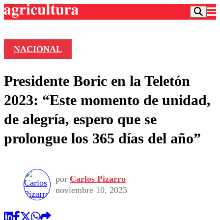
NACIONAL
Podcast
Presidente Boric en la Teletón
Frecuencias
Agricultura TV
2023: “Este momento de unidad,
Deportes
de alegría, espero que se
Entretención
Colo Colo
Noticias
prolongue los 365 días del año”
Motor
Vida Social
Otros Deportes
Dato Practico
Publicaciones en medios
Seleccion Chilena
Economía
Opinión
Torneo Internacional
Internacional
por
Carlos Pizarro
Programas
Torneo Nacional
Nacional
noviembre 10, 2023
Comercial
Universidad Católica
Política
Universidad de Chile
Sustentabilidad